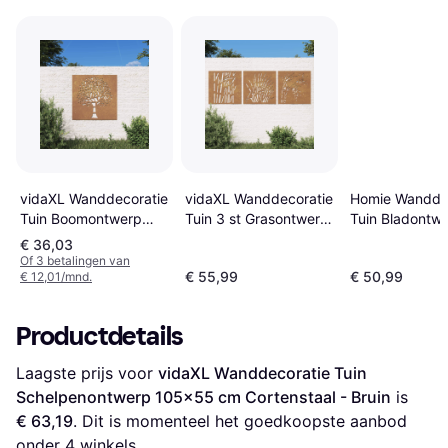
vidaXL Wanddecoratie
vidaXL Wanddecoratie
Homie Wandde
Tuin Boomontwerp
Tuin 3 st Grasontwerp
Tuin Bladontw
55x55 cm Cortenstaal
55x55 cm Cortenstaal
105x55 cm
€ 36,03
Cortenstaal
Of 3 betalingen van
€ 55,99
€ 50,99
€ 12,01/mnd.
Productdetails
Laagste prijs voor 
vidaXL Wanddecoratie Tuin 
Schelpenontwerp 105x55 cm Cortenstaal - Bruin
 is 
€ 63,19
. Dit is momenteel het goedkoopste aanbod 
onder 
4
 winkels.