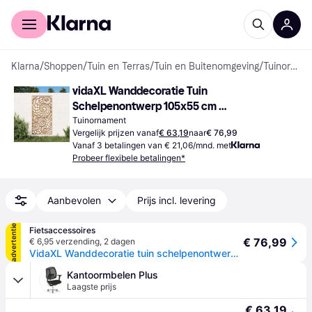
Voor shoppers
Voor bedrijven
Klarna
/
Shoppen
/
Tuin en Terras
/
Tuin en Buitenomgeving
/
Tuinornamenten
vidaXL Wanddecoratie Tuin 
Schelpenontwerp 105x55 cm 
Cortenstaal - Bruin
Tuinornament
Vergelijk prijzen vanaf
€ 63,19
naar
€ 76,99
Vanaf 3 betalingen van € 21,06/mnd. met
Probeer flexibele betalingen*
Aanbevolen
Prijs incl. levering
advertentie
Fietsaccessoires
€ 76,99
€ 6,95 verzending
,
2 dagen
VidaXL Wanddecoratie tuin schelpenontwerp 105x55 cm cortenstaal
Kantoormbelen Plus
Laagste prijs
€ 63,19