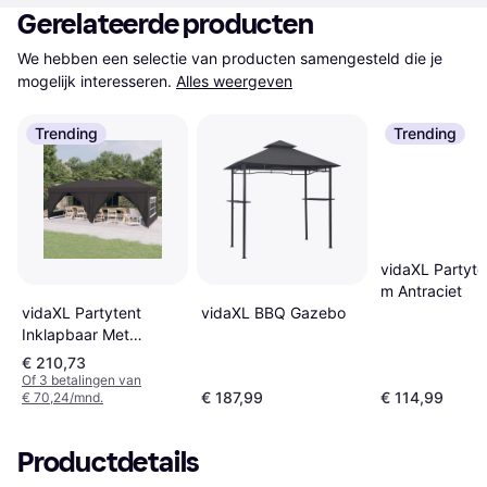
Gerelateerde producten
We hebben een selectie van producten samengesteld die je 
mogelijk interesseren.
Alles weergeven
Trending
Trending
vidaXL Partyt
m Antraciet
vidaXL Partytent
vidaXL BBQ Gazebo
Inklapbaar Met
Zijwanden 3x6 m
€ 210,73
Of 3 betalingen van
€ 187,99
€ 114,99
€ 70,24/mnd.
Productdetails