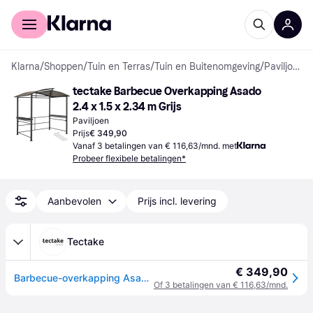
Voor shoppers
Voor bedrijven
Klarna
/
Shoppen
/
Tuin en Terras
/
Tuin en Buitenomgeving
/
Paviljoenen
tectake Barbecue Overkapping Asado 
2.4 x 1.5 x 2.34 m Grijs
Paviljoen
Prijs
€ 349,90
Vanaf 3 betalingen van € 116,63/mnd. met
Probeer flexibele betalingen*
Aanbevolen
Prijs incl. levering
Tectake
€ 349,90
Barbecue-overkapping Asado 2,4x1,5x2,34m - grijs | tectake
Of 3 betalingen van € 116,63/mnd.