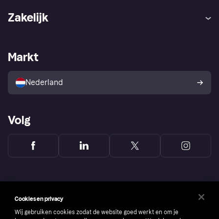
Hulp
Klachten
Zakelijk
Login
Onze belofte
Webwinkelsupport
Developers
De Klarna app
Privacyinstellingen
Zakelijke login
Operationele status
Markt
Winkeloverzicht
Je herroepingsrecht
Verkoop met Klarna
Platformen en partners
Kopersbescherming voor
consumenten
Nederland
Volg
Cookies en privacy
Wij gebruiken cookies zodat de website goed werkt en om je