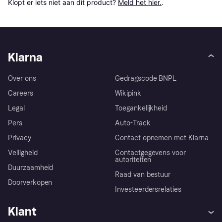
Klopt er iets niet aan dit product? 
Meld het hier.
.
Klarna
Over ons
Gedragscode BNPL
Careers
Wikipink
Legal
Toegankelijkheid
Pers
Auto-Track
Privacy
Contact opnemen met Klarna
Veiligheid
Contactgegevens voor
autoriteiten
Duurzaamheid
Raad van bestuur
Doorverkopen
Investeerdersrelaties
Klant