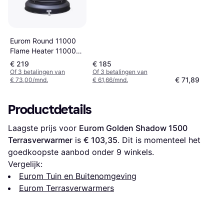
Eurom Round 11000
Flame Heater 11000
Watt
€ 219
€ 185
Of 3 betalingen van
Of 3 betalingen van
€ 71,89
€ 73,00/mnd.
€ 61,66/mnd.
Productdetails
Laagste prijs voor 
Eurom Golden Shadow 1500 
Terrasverwarmer
 is 
€ 103,35
. Dit is momenteel het 
goedkoopste aanbod onder 
9
 winkels.
Vergelijk:
Eurom Tuin en Buitenomgeving
Eurom Terrasverwarmers