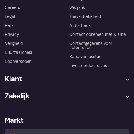
Careers
Wikipink
Legal
Toegankelijkheid
Pers
Auto-Track
Privacy
Contact opnemen met Klarna
Veiligheid
Contactgegevens voor
autoriteiten
Duurzaamheid
Raad van bestuur
Doorverkopen
Investeerdersrelaties
Klant
Hulp
Klachten
Zakelijk
Login
Onze belofte
Webwinkelsupport
Developers
De Klarna app
Privacyinstellingen
Zakelijke login
Operationele status
Markt
Winkeloverzicht
Je herroepingsrecht
Verkoop met Klarna
Platformen en partners
Kopersbescherming voor
consumenten