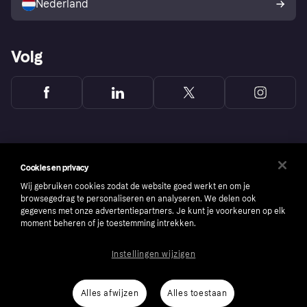
Nederland
Volg
Cookies en privacy
Wij gebruiken cookies zodat de website goed werkt en om je
browsegedrag te personaliseren en analyseren. We delen ook
gegevens met onze advertentiepartners. Je kunt je voorkeuren op elk
moment beheren of je toestemming intrekken.
Instellingen wijzigen
Copyright © 2005-2026 Klarna Bank AB (publ). Headquarters: Stockholm, Sweden. All
rights reserved. Klarna Bank AB (publ). Sveavägen 46, 111 34 Stockholm. Organization
number: 556737-0431
Alles afwijzen
Alles toestaan
Cookies
Klarna.com