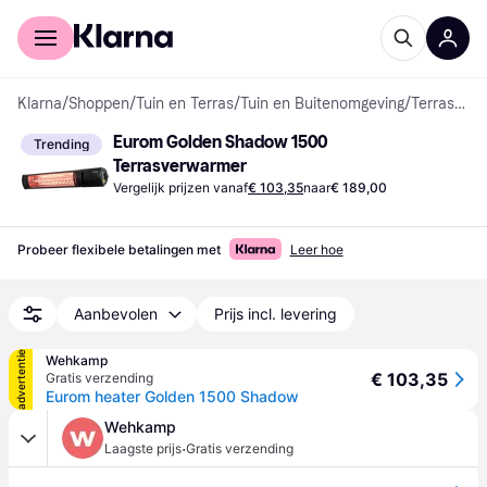
Voor shoppers
Voor bedrijven
Klarna
/
Shoppen
/
Tuin en Terras
/
Tuin en Buitenomgeving
/
Terrasverwarmers
Eurom Golden Shadow 1500 
Trending
Terrasverwarmer
Vergelijk prijzen vanaf
€ 103,35
naar
€ 189,00
Probeer flexibele betalingen met
Leer hoe
Aanbevolen
Prijs incl. levering
advertentie
Wehkamp
€ 103,35
Gratis verzending
Eurom heater Golden 1500 Shadow
Wehkamp
·
Laagste prijs
Gratis verzending