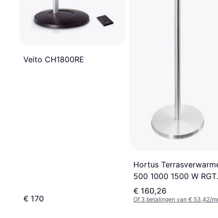
Veito CH1800RE
Hortus Terrasverwarm
500 1000 1500 W RGT
Zwart
€ 160,26
€ 170
Of 3 betalingen van € 53,42/m