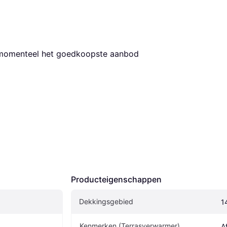
s momenteel het goedkoopste aanbod 
Producteigenschappen
Dekkingsgebied
1
Kenmerken (Terrasverwarmer)
A