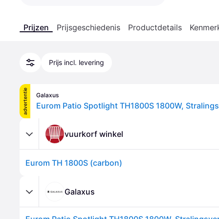
Prijzen
Prijsgeschiedenis
Productdetails
Kenmer
Prijs incl. levering
advertentie
Galaxus
vuurkorf winkel
Eurom TH 1800S (carbon)
Galaxus