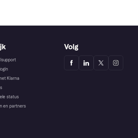
jk
Volg
lsupport
login
et Klarna
s
ele status
n en partners