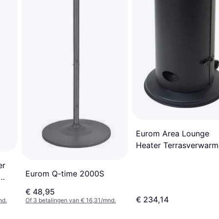
Eurom Area Lounge
Heater Terrasverwarm
Zwart
er
Eurom Q-time 2000S
€ 48,95
€ 234,14
nd.
Of 3 betalingen van € 16,31/mnd.