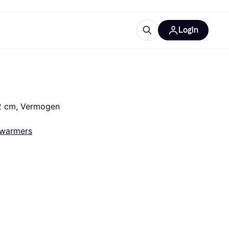
Login
trustingen
IM
2 cm, Vermogen 
rwarmers
gorieën