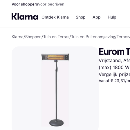
Voor shoppers
Voor bedrijven
Ontdek Klarna
Shop
App
Hulp
Klarna
/
Shoppen
/
Tuin en Terras
/
Tuin en Buitenomgeving
/
Terras
Winkels
Media
B
Eurom 
Bol
B
Booki
B
Vrijstaand, A
H&M
B
Kruidv
(max) 1800 W
Vergelijk prij
Vanaf € 23,31/m
Winkelove