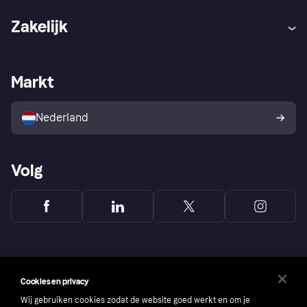
Hulp
Klachten
Zakelijk
Login
Onze belofte
Webwinkelsupport
Developers
De Klarna app
Privacyinstellingen
Zakelijke login
Operationele status
Markt
Winkeloverzicht
Je herroepingsrecht
Verkoop met Klarna
Platformen en partners
Kopersbescherming voor
consumenten
Nederland
Volg
Cookies en privacy
Wij gebruiken cookies zodat de website goed werkt en om je