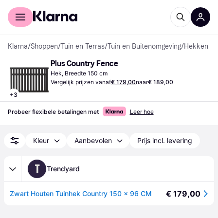
Voor shoppers
Voor bedrijven
Klarna
/
Shoppen
/
Tuin en Terras
/
Tuin en Buitenomgeving
/
Hekken
Plus Country Fence
Hek, Breedte 150 cm
Vergelijk prijzen vanaf
€ 179,00
naar
€ 189,00
+
3
Probeer flexibele betalingen met
Leer hoe
Kleur
Aanbevolen
Prijs incl. levering
T
Trendyard
€ 179,00
Zwart Houten Tuinhek Country 150 x 96 CM