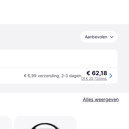
Aanbevolen
€ 62,18
€ 6,99 verzending
,
2-3 dagen
Of € 20,72/mnd.
Alles weergeven