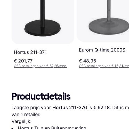
Eurom Q-time 2000S
Hortus 211-371
€ 201,77
€ 48,95
Of 3 betalingen van € 67,25/mnd.
Of 3 betalingen van € 16,31/mn
Productdetails
Laagste prijs voor 
Hortus 211-376
 is 
€ 62,18
. Dit is
van 1 retailer.
Vergelijk:
Hortus Tuin en Buitenomgeving