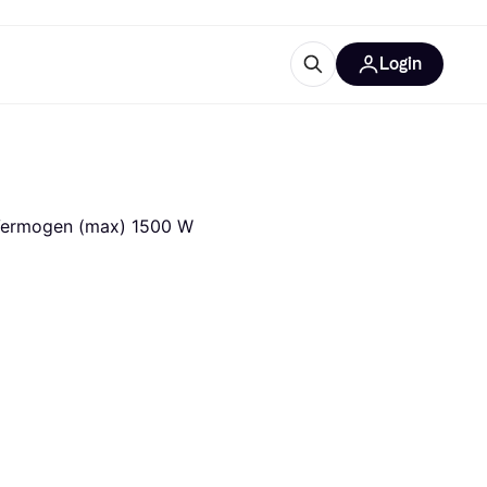
Login
trustingen
IM
 Vermogen (max) 1500 W
gorieën