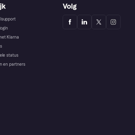
jk
Volg
lsupport
login
et Klarna
s
ele status
n en partners