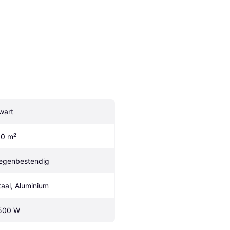
wart
.0 m²
egenbestendig
taal, Aluminium
500 W