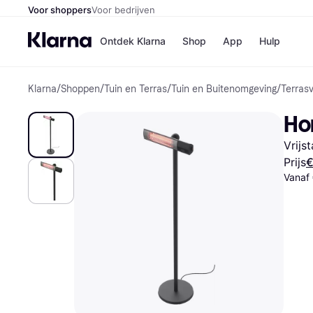
Voor shoppers
Voor bedrijven
Ontdek Klarna
Shop
App
Hulp
Klarna
/
Shoppen
/
Tuin en Terras
/
Tuin en Buitenomgeving
/
Terras
Winkels
Media
B
Ho
Bol
B
Booki
B
Vrijs
H&M
B
Kruidv
Prijs
€
Vanaf
Winkelove