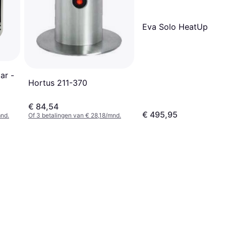
Eva Solo HeatUp
ar -
Hortus 211-370
€ 84,54
€ 495,95
mnd.
Of 3 betalingen van € 28,18/mnd.