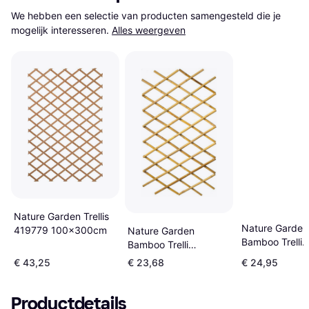
We hebben een selectie van producten samengesteld die je 
mogelijk interesseren.
Alles weergeven
Nature Garden Trellis
Nature Garden
419779 100x300cm
Nature Garden
Bamboo Trelli
Bamboo Trelli
45x180cm
70x180cm
€ 43,25
€ 23,68
€ 24,95
Productdetails