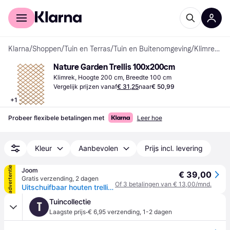
Voor shoppers
Voor bedrijven
Klarna
/
Shoppen
/
Tuin en Terras
/
Tuin en Buitenomgeving
/
Klimrekken
Nature Garden Trellis 100x200cm
Klimrek, Hoogte 200 cm, Breedte 100 cm
Vergelijk prijzen vanaf
€ 31,25
naar
€ 50,99
+
1
Probeer flexibele betalingen met
Leer hoe
Kleur
Aanbevolen
Prijs incl. levering
advertentie
Joom
€ 39,00
Gratis verzending
,
2 dagen
Of 3 betalingen van € 13,00/mnd.
Uitschuifbaar houten trellis 100 x 200 cm Nature
Tuincollectie
T
·
Laagste prijs
€ 6,95 verzending
,
1-2 dagen