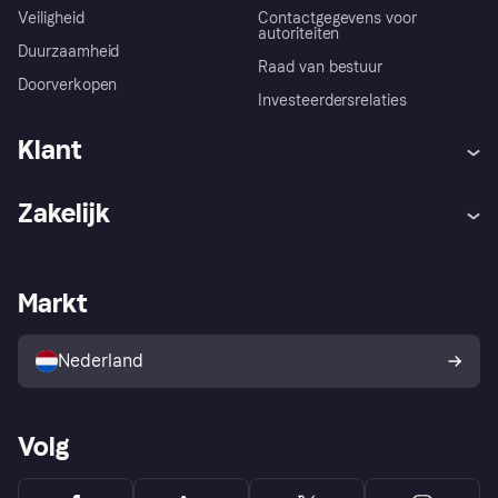
Veiligheid
Contactgegevens voor
autoriteiten
Duurzaamheid
Raad van bestuur
Doorverkopen
Investeerdersrelaties
Klant
Hulp
Klachten
Zakelijk
Login
Onze belofte
Webwinkelsupport
Developers
De Klarna app
Privacyinstellingen
Zakelijke login
Operationele status
Markt
Winkeloverzicht
Je herroepingsrecht
Verkoop met Klarna
Platformen en partners
Kopersbescherming voor
consumenten
Nederland
Volg