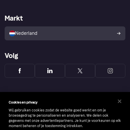
Webwinkelsupport
Developers
De Klarna app
Privacyinstellingen
Zakelijke login
Operationele status
Markt
Winkeloverzicht
Je herroepingsrecht
Verkoop met Klarna
Platformen en partners
Kopersbescherming voor
consumenten
Nederland
Volg
Cookies en privacy
Wij gebruiken cookies zodat de website goed werkt en om je
browsegedrag te personaliseren en analyseren. We delen ook
gegevens met onze advertentiepartners. Je kunt je voorkeuren op elk
moment beheren of je toestemming intrekken.