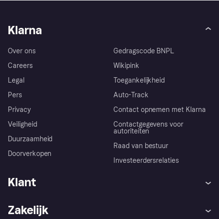
Klarna
Over ons
Gedragscode BNPL
Careers
Wikipink
Legal
Toegankelijkheid
Pers
Auto-Track
Privacy
Contact opnemen met Klarna
Veiligheid
Contactgegevens voor
autoriteiten
Duurzaamheid
Raad van bestuur
Doorverkopen
Investeerdersrelaties
Klant
Hulp
Klachten
Zakelijk
Login
Onze belofte