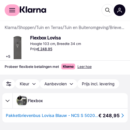
Voor shoppers
Voor bedrijven
Klarna
/
Shoppen
/
Tuin en Terras
/
Tuin en Buitenomgeving
/
Brievenbussen
Flexbox Lovisa
Hoogte 103 cm, Breedte 34 cm
Prijs
€ 248,95
+
5
Probeer flexibele betalingen met
Leer hoe
Kleur
Aanbevolen
Prijs incl. levering
Flexbox
€ 248,95
Pakketbrievenbus Lovisa Blauw - NCS S 5020-R90B