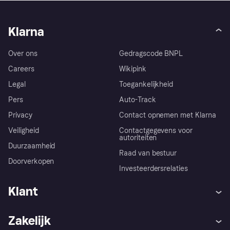
Klarna
Over ons
Gedragscode BNPL
Careers
Wikipink
Legal
Toegankelijkheid
Pers
Auto-Track
Privacy
Contact opnemen met Klarna
Veiligheid
Contactgegevens voor
autoriteiten
Duurzaamheid
Raad van bestuur
Doorverkopen
Investeerdersrelaties
Klant
Hulp
Klachten
Zakelijk
Login
Onze belofte