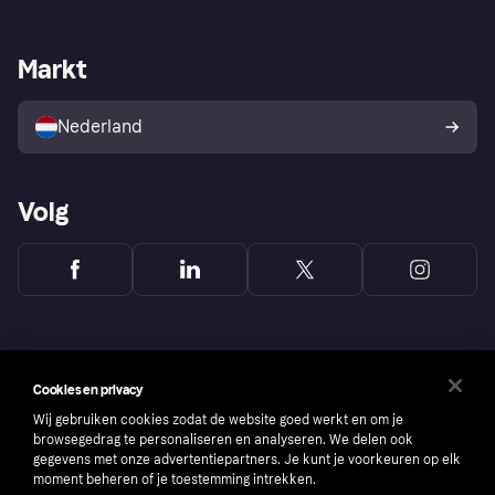
Webwinkelsupport
Developers
De Klarna app
Privacyinstellingen
Zakelijke login
Operationele status
Markt
Winkeloverzicht
Je herroepingsrecht
Verkoop met Klarna
Platformen en partners
Kopersbescherming voor
consumenten
Nederland
Volg
Cookies en privacy
Wij gebruiken cookies zodat de website goed werkt en om je
browsegedrag te personaliseren en analyseren. We delen ook
gegevens met onze advertentiepartners. Je kunt je voorkeuren op elk
moment beheren of je toestemming intrekken.