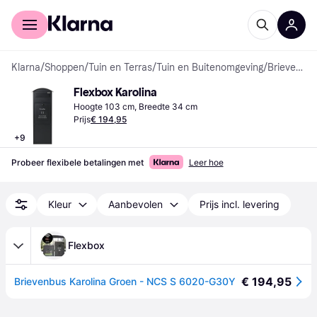
Voor shoppers
Voor bedrijven
Klarna
/
Shoppen
/
Tuin en Terras
/
Tuin en Buitenomgeving
/
Brievenbussen
Flexbox Karolina
Hoogte 103 cm, Breedte 34 cm
Prijs
€ 194,95
+
9
Probeer flexibele betalingen met
Leer hoe
Kleur
Aanbevolen
Prijs incl. levering
Flexbox
€ 194,95
Brievenbus Karolina Groen - NCS S 6020-G30Y