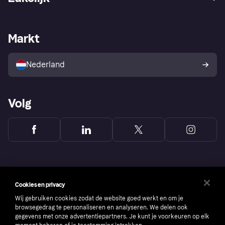
Login
Onze belofte
Webwinkelsupport
Developers
De Klarna app
Privacyinstellingen
Zakelijke login
Operationele status
Markt
Winkeloverzicht
Je herroepingsrecht
Verkoop met Klarna
Platformen en partners
Kopersbescherming voor
consumenten
Nederland
Volg
Cookies en privacy
Wij gebruiken cookies zodat de website goed werkt en om je
browsegedrag te personaliseren en analyseren. We delen ook
gegevens met onze advertentiepartners. Je kunt je voorkeuren op elk