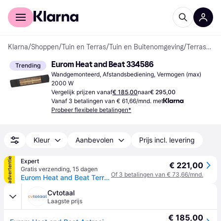
Voor shoppers
Voor bedrijven
Klarna
/
Shoppen
/
Tuin en Terras
/
Tuin en Buitenomgeving
/
Terrasverwarmers
Eurom Heat and Beat 334586
Trending
Wandgemonteerd, Afstandsbediening, Vermogen (max) 
2000 W
Vergelijk prijzen vanaf
€ 185,00
naar
€ 295,00
Vanaf 3 betalingen van € 61,66/mnd. met
Probeer flexibele betalingen*
Kleur
Aanbevolen
Prijs incl. levering
advertentie
Expert
€ 221,00
Gratis verzending
,
15 dagen
Of 3 betalingen van € 73,66/mnd.
Eurom Heat and Beat Terrasverwarmer Wit
Cvtotaal
Laagste prijs
€ 185,00