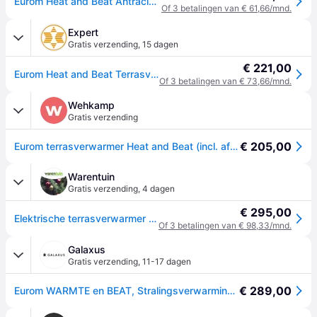
Eurom Heat and Beat Antraciet terrasverwarmer - 2000W
Of 3 betalingen van € 61,66/mnd.
Expert
Gratis verzending
,
15 dagen
€ 221,00
Eurom Heat and Beat Terrasverwarmer Wit
Of 3 betalingen van € 73,66/mnd.
Wehkamp
Gratis verzending
€ 205,00
Eurom terrasverwarmer Heat and Beat (incl. afstandsbediening)
Warentuin
Gratis verzending
,
4 dagen
€ 295,00
Elektrische terrasverwarmer Heat and Beat Grijs Eurom - Eurom
Of 3 betalingen van € 98,33/mnd.
Galaxus
Gratis verzending
,
11-17 dagen
€ 289,00
Eurom WARMTE en BEAT, Stralingsverwarming, Wit