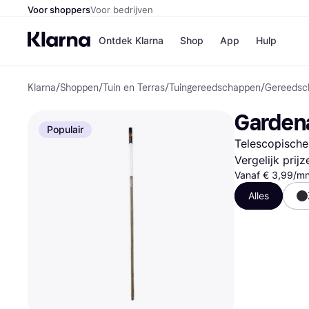
Voor shoppers
Voor bedrijven
Ontdek Klarna
Shop
App
Hulp
Klarna
/
Shoppen
/
Tuin en Terras
/
Tuingereedschappen
/
Gereedsc
Winkels
Media
B
Garden
Bol
B
Populair
Booki
B
Telescopische
H&M
B
Kruidv
Vergelijk prij
Vanaf € 3,99/m
Alles
Winkelove