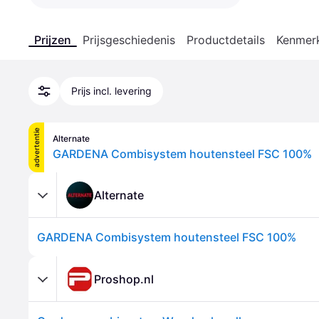
Prijzen
Prijsgeschiedenis
Productdetails
Kenmer
Prijs incl. levering
advertentie
Alternate
GARDENA Combisystem houtensteel FSC 100%
Alternate
GARDENA Combisystem houtensteel FSC 100%
Proshop.nl