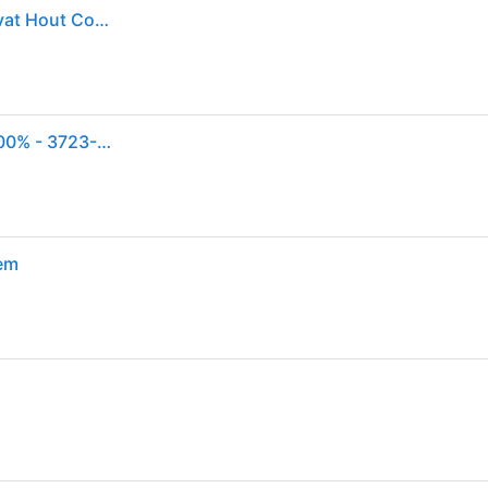
Gardena, Accessoires voor tuingereedschap, Handvat Hout Combisysteem
Gardena Combisystem houtensteel | 130cm | FSC 100% - 3723-20 - 3723-20
em