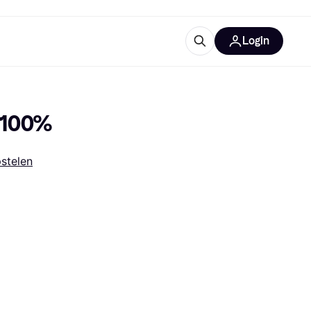
Login
trustingen
IM
 100%
stelen
gorieën