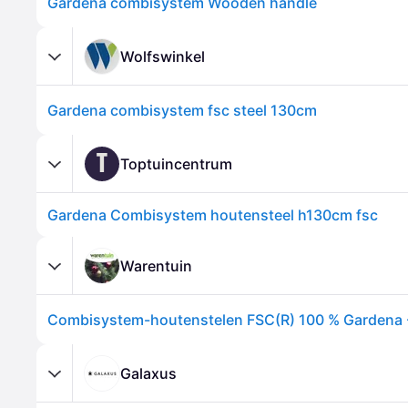
Gardena combisystem Wooden handle
Wolfswinkel
Gardena combisystem fsc steel 130cm
T
Toptuincentrum
Gardena Combisystem houtensteel h130cm fsc
Warentuin
Combisystem-houtenstelen FSC(R) 100 % Gardena 
Galaxus