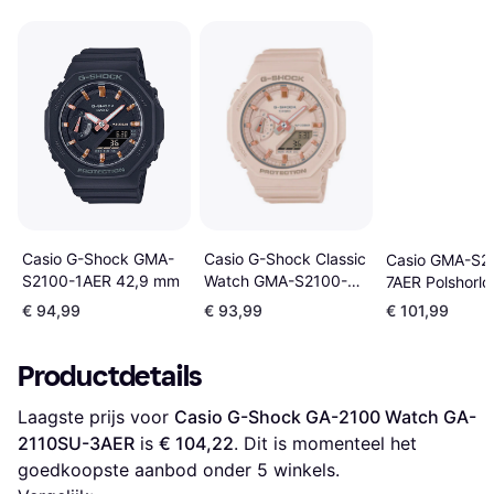
Casio G-Shock Classic
Casio G-Shock GMA-
Casio GMA-S2
Watch GMA-S2100-
S2100-1AER 42,9 mm
7AER Polshorlo
4AER
€ 94,99
€ 93,99
€ 101,99
Productdetails
Laagste prijs voor 
Casio G-Shock GA-2100 Watch GA-
2110SU-3AER
 is 
€ 104,22
. Dit is momenteel het 
goedkoopste aanbod onder 
5
 winkels.