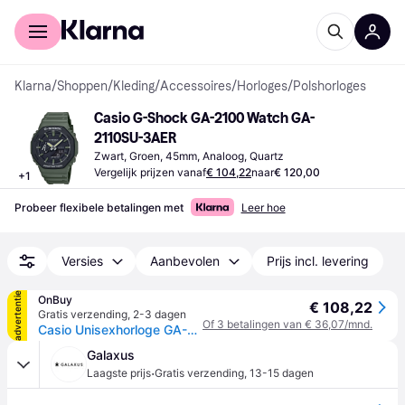
Voor shoppers
Voor bedrijven
Klarna
/
Shoppen
/
Kleding
/
Accessoires
/
Horloges
/
Polshorloges
Casio G-Shock GA-2100 Watch GA-
2110SU-3AER
Zwart, Groen, 45mm, Analoog, Quartz
Vergelijk prijzen vanaf
€ 104,22
naar
€ 120,00
+
1
Probeer flexibele betalingen met
Leer hoe
Versies
Aanbevolen
Prijs incl. levering
advertentie
OnBuy
€ 108,22
Gratis verzending
,
2-3 dagen
Of 3 betalingen van € 36,07/mnd.
Casio Unisexhorloge GA-2110SU-3AER
Galaxus
·
Laagste prijs
Gratis verzending
,
13-15 dagen