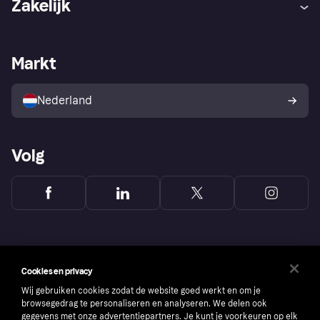
Zakelijk
Login
Onze belofte
Webwinkelsupport
Developers
De Klarna app
Privacyinstellingen
Zakelijke login
Operationele status
Markt
Winkeloverzicht
Je herroepingsrecht
Verkoop met Klarna
Platformen en partners
Kopersbescherming voor
consumenten
Nederland
Volg
Cookies en privacy
Wij gebruiken cookies zodat de website goed werkt en om je
browsegedrag te personaliseren en analyseren. We delen ook
gegevens met onze advertentiepartners. Je kunt je voorkeuren op elk