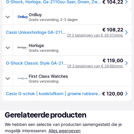
€ 104,22
G-Shock, Horloge, Ga-2110su-3aer, Groen, Zwart, (Analoog horloge, Digitaal horloge, 45.40mm)
OnBuy
Gratis verzending
,
2-3 dagen
€ 108,22
Casio Unisexhorloge GA-2110SU-3AER
Of 3 betalingen van € 36,07/mnd.
Horloge
Gratis verzending
€ 119,00
G-Shock Classic Style GA-2110SU-3AER Carbon Core - Classic Horloge - Groen - 45.40
Of 3 betalingen van € 39,66/mnd.
First Class Watches
Gratis verzending
€ 120,00
Casio G-schok | koolstofkern | groene rubberen band | horloge
Gerelateerde producten
We hebben een selectie van producten samengesteld die je 
mogelijk interesseren.
Alles weergeven