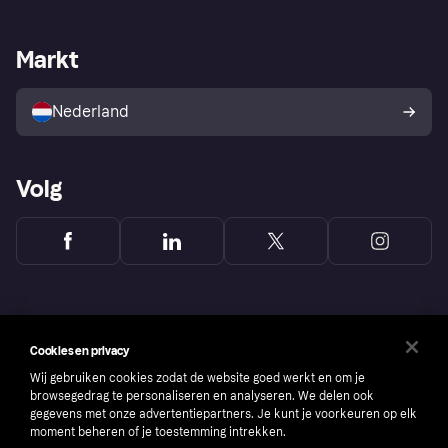
Webwinkelsupport
Developers
De Klarna app
Privacyinstellingen
Zakelijke login
Operationele status
Markt
Winkeloverzicht
Je herroepingsrecht
Verkoop met Klarna
Platformen en partners
Kopersbescherming voor
consumenten
Nederland
Volg
Cookies en privacy
Wij gebruiken cookies zodat de website goed werkt en om je
browsegedrag te personaliseren en analyseren. We delen ook
gegevens met onze advertentiepartners. Je kunt je voorkeuren op elk
moment beheren of je toestemming intrekken.