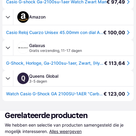
€ 97,49
Casio G-shock Ga-2100su-1aer Watch Zwart Man
Amazon
€ 100,00
Casio Reloj Cuarzo Unisex 45.00mm con dial Analógico Negro y Correa de Resina Negra GA-2100SU-1AER
Galaxus
Gratis verzending
,
11-17 dagen
€ 113,64
G-Shock, Horloge, Ga-2100su-1aer, Zwart, (Hybride klok, 45.40mm)
Queens Global
Q
3-5 dagen
€ 123,00
Watch Casio G-Shock GA 2100SU-1AER "Carbon Core Guard Series" černé Universal
Gerelateerde producten
We hebben een selectie van producten samengesteld die je 
mogelijk interesseren.
Alles weergeven