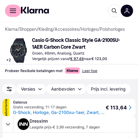
Voor shoppers
Voor bedrijven
Klarna
/
Shoppen
/
Kleding
/
Accessoires
/
Horloges
/
Polshorloges
Casio G-Shock Classic Style GA-2100SU-
1AER Carbon Core Zwart
Groen, 46mm, Analoog, Quartz
Vergelijk prijzen vanaf
€ 97,49
naar
€ 123,00
+
2
Probeer flexibele betalingen met
Leer hoe
Versies
Aanbevolen
Prijs incl. levering
advertentie
Galaxus
€ 113,64
Gratis verzending
,
11-17 dagen
G-Shock, Horloge, Ga-2100su-1aer, Zwart, (Hybride klok, 45.40mm)
DressInn
·
Laagste prijs
€ 3,99 verzending
,
7 dagen