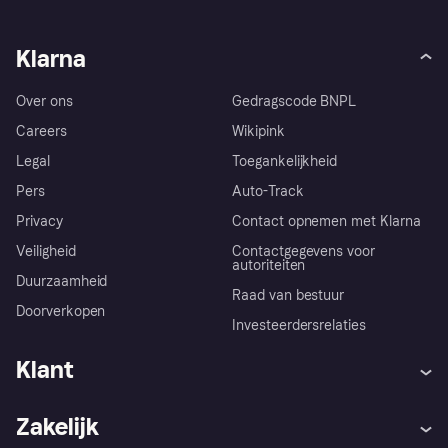
Klarna
Over ons
Gedragscode BNPL
Careers
Wikipink
Legal
Toegankelijkheid
Pers
Auto-Track
Privacy
Contact opnemen met Klarna
Veiligheid
Contactgegevens voor
autoriteiten
Duurzaamheid
Raad van bestuur
Doorverkopen
Investeerdersrelaties
Klant
Hulp
Klachten
Zakelijk
Login
Onze belofte