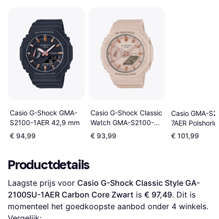
Casio G-Shock Classic
Casio G-Shock GMA-
Casio GMA-S2
Watch GMA-S2100-
S2100-1AER 42,9 mm
7AER Polshorlo
4AER
€ 94,99
€ 93,99
€ 101,99
Productdetails
Laagste prijs voor 
Casio G-Shock Classic Style GA-
2100SU-1AER Carbon Core Zwart
 is 
€ 97,49
. Dit is 
momenteel het goedkoopste aanbod onder 
4
 winkels.
Vergelijk: