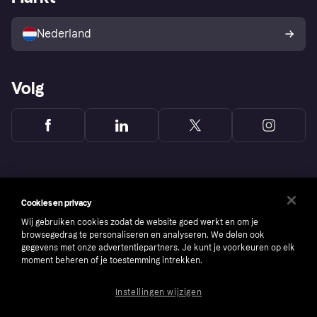
Verkoop met Klarna
Platformen en partners
Kopersbescherming voor
consumenten
Nederland
Volg
Cookies en privacy
Wij gebruiken cookies zodat de website goed werkt en om je
browsegedrag te personaliseren en analyseren. We delen ook
gegevens met onze advertentiepartners. Je kunt je voorkeuren op elk
moment beheren of je toestemming intrekken.
Instellingen wijzigen
Copyright © 2005-2026 Klarna Bank AB (publ). Headquarters: Stockholm, Sweden. All
rights reserved. Klarna Bank AB (publ). Sveavägen 46, 111 34 Stockholm. Organization