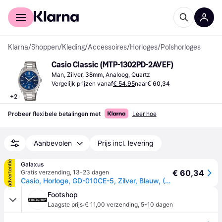
Voor shoppers
Voor bedrijven
Klarna
/
Shoppen
/
Kleding
/
Accessoires
/
Horloges
/
Polshorloges
Casio Classic (MTP-1302PD-2AVEF)
Man, Zilver, 38mm, Analoog, Quartz
Vergelijk prijzen vanaf
€ 54,95
naar
€ 60,34
+
2
Probeer flexibele betalingen met
Leer hoe
Aanbevolen
Prijs incl. levering
advertentie
Galaxus
€ 60,34
Gratis verzending
,
13-23 dagen
Casio, Horloge, GD-010CE-5, Zilver, Blauw, (Analoog horloge, 38.50mm)
Footshop
·
Laagste prijs
€ 11,00 verzending
,
5-10 dagen