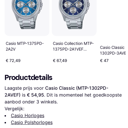
Casio MTP-1375PD-
Casio Collection MTP-
Casio Classic 
2A2V
1375PD-2A1VEF
1302PD-3AVEF
Panda Color Blauw
€ 72,49
€ 67,49
€ 47
Productdetails
Laagste prijs voor 
Casio Classic (MTP-1302PD-
2AVEF)
 is 
€ 54,95
. Dit is momenteel het goedkoopste 
aanbod onder 
3
 winkels.
Vergelijk:
Casio Horloges
Casio Polshorloges