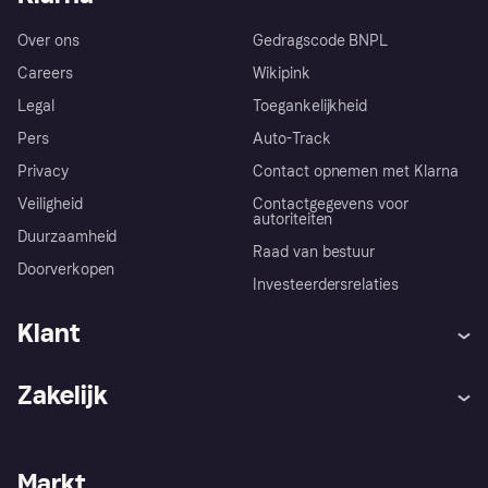
Over ons
Gedragscode BNPL
Careers
Wikipink
Legal
Toegankelijkheid
Pers
Auto-Track
Privacy
Contact opnemen met Klarna
Veiligheid
Contactgegevens voor
autoriteiten
Duurzaamheid
Raad van bestuur
Doorverkopen
Investeerdersrelaties
Klant
Hulp
Klachten
Zakelijk
Login
Onze belofte
Webwinkelsupport
Developers
De Klarna app
Privacyinstellingen
Zakelijke login
Operationele status
Markt
Winkeloverzicht
Je herroepingsrecht