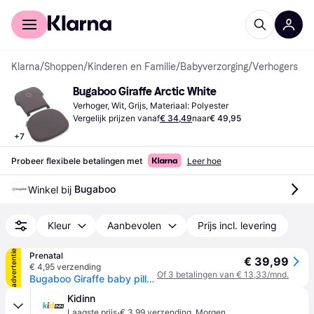
Voor shoppers
Voor bedrijven
Klarna
/
Shoppen
/
Kinderen en Familie
/
Babyverzorging
/
Verhogers
Bugaboo Giraffe Arctic White
Verhoger, Wit, Grijs, Materiaal: Polyester
Vergelijk prijzen vanaf
€ 34,49
naar
€ 49,95
+
7
Probeer flexibele betalingen met
Leer hoe
Bugaboo
Winkel bij 
Kleur
Aanbevolen
Prijs incl. levering
advertentie
Prenatal
€ 39,99
€ 4,95 verzending
Of 3 betalingen van € 13,33/mnd.
Bugaboo Giraffe baby pillow set - Grey
Kidinn
·
Laagste prijs
€ 3,99 verzending
,
Morgen