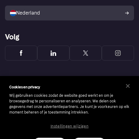
Verkoop met Klarna
Platformen en partners
Kopersbescherming voor
consumenten
Nederland
Volg
Cookies en privacy
Wij gebruiken cookies zodat de website goed werkt en om je
browsegedrag te personaliseren en analyseren. We delen ook
gegevens met onze advertentiepartners. Je kunt je voorkeuren op elk
moment beheren of je toestemming intrekken.
Instellingen wijzigen
Copyright © 2005-2026 Klarna Bank AB (publ). Headquarters: Stockholm, Sweden. All
rights reserved. Klarna Bank AB (publ). Sveavägen 46, 111 34 Stockholm. Organization
number: 556737-0431