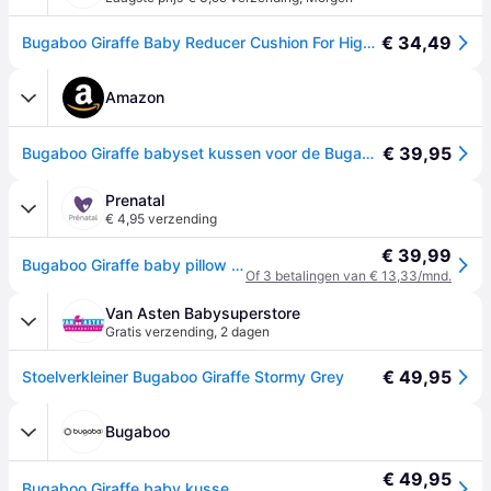
€ 34,49
Bugaboo Giraffe Baby Reducer Cushion For Highchair Transparant Kinderen
Amazon
€ 39,95
Bugaboo Giraffe babyset kussen voor de Bugaboo Giraffe kinderstoel babyset, set met kussens voor de rugleuning en zitting, hoogwaardige stoffen, water- en vlekafstotend, Grijs
Prenatal
€ 4,95 verzending
€ 39,99
Bugaboo Giraffe baby pillow set - Grey
Of 3 betalingen van € 13,33/mnd.
Van Asten Babysuperstore
Gratis verzending
,
2 dagen
€ 49,95
Stoelverkleiner Bugaboo Giraffe Stormy Grey
Bugaboo
€ 49,95
Bugaboo Giraffe baby kussenset - Arctic white