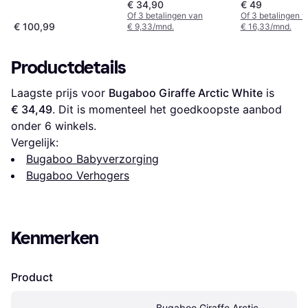
€ 34,90
€ 49
Of 3 betalingen van
Of 3 betalingen 
€ 100,99
€ 9,33/mnd.
€ 16,33/mnd.
Productdetails
Laagste prijs voor 
Bugaboo Giraffe Arctic White
 is 
€ 34,49
. Dit is momenteel het goedkoopste aanbod 
onder 
6
 winkels.
Vergelijk:
Bugaboo Babyverzorging
Bugaboo Verhogers
Kenmerken
Product
Bugaboo Giraffe Arctic 