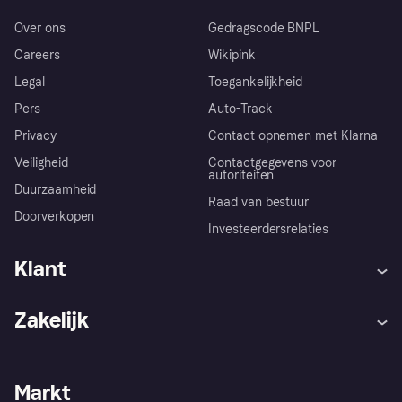
Over ons
Gedragscode BNPL
Careers
Wikipink
Legal
Toegankelijkheid
Pers
Auto-Track
Privacy
Contact opnemen met Klarna
Veiligheid
Contactgegevens voor
autoriteiten
Duurzaamheid
Raad van bestuur
Doorverkopen
Investeerdersrelaties
Klant
Hulp
Klachten
Zakelijk
Login
Onze belofte
Webwinkelsupport
Developers
De Klarna app
Privacyinstellingen
Zakelijke login
Operationele status
Markt
Winkeloverzicht
Je herroepingsrecht