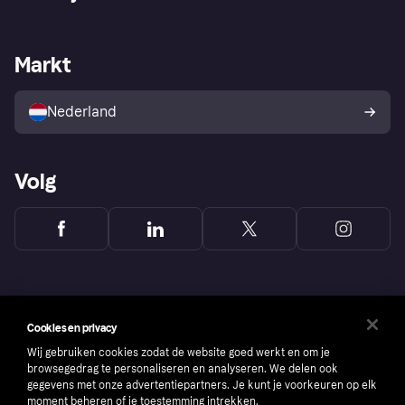
Login
Onze belofte
Webwinkelsupport
Developers
De Klarna app
Privacyinstellingen
Zakelijke login
Operationele status
Markt
Winkeloverzicht
Je herroepingsrecht
Verkoop met Klarna
Platformen en partners
Kopersbescherming voor
consumenten
Nederland
Volg
Cookies en privacy
Wij gebruiken cookies zodat de website goed werkt en om je
browsegedrag te personaliseren en analyseren. We delen ook
gegevens met onze advertentiepartners. Je kunt je voorkeuren op elk
moment beheren of je toestemming intrekken.