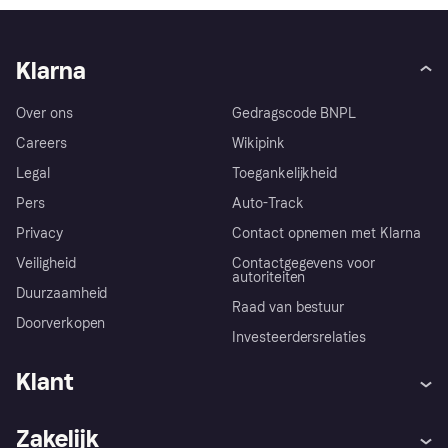
Klarna
Over ons
Gedragscode BNPL
Careers
Wikipink
Legal
Toegankelijkheid
Pers
Auto-Track
Privacy
Contact opnemen met Klarna
Veiligheid
Contactgegevens voor
autoriteiten
Duurzaamheid
Raad van bestuur
Doorverkopen
Investeerdersrelaties
Klant
Hulp
Klachten
Zakelijk