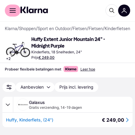
Voor shoppers
Voor bedrijven
Klarna
/
Shoppen
/
Sport en Outdoor
/
Fietsen
/
Fietsen
/
Kinderfietsen
Huffy Extent Junior Mountain 24" - 
Midnight Purple
Kinderfiets, 18 Snelheden, 24"
Prijs
€ 249,00
+
2
Probeer flexibele betalingen met
Leer hoe
Aanbevolen
Prijs incl. levering
Galaxus
Gratis verzending
,
14-19 dagen
€ 249,00
Huffy, Kinderfiets, (24")