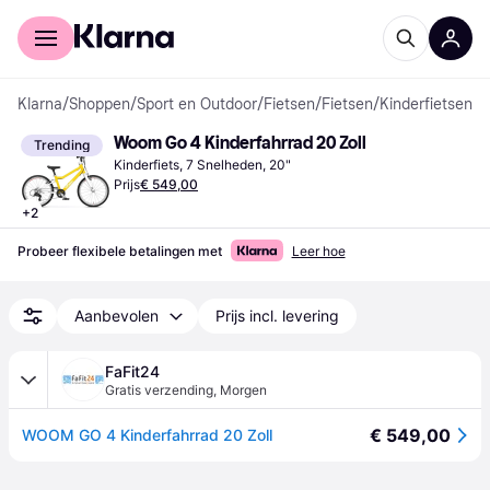
Voor shoppers
Voor bedrijven
Klarna
/
Shoppen
/
Sport en Outdoor
/
Fietsen
/
Fietsen
/
Kinderfietsen
Woom Go 4 Kinderfahrrad 20 Zoll
Trending
Kinderfiets, 7 Snelheden, 20"
Prijs
€ 549,00
+
2
Probeer flexibele betalingen met
Leer hoe
Aanbevolen
Prijs incl. levering
FaFit24
Gratis verzending
,
Morgen
€ 549,00
WOOM GO 4 Kinderfahrrad 20 Zoll