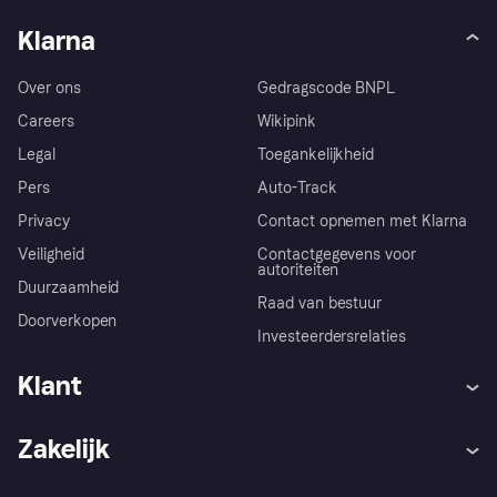
Klarna
Over ons
Gedragscode BNPL
Careers
Wikipink
Legal
Toegankelijkheid
Pers
Auto-Track
Privacy
Contact opnemen met Klarna
Veiligheid
Contactgegevens voor
autoriteiten
Duurzaamheid
Raad van bestuur
Doorverkopen
Investeerdersrelaties
Klant
Hulp
Klachten
Zakelijk
Login
Onze belofte
Webwinkelsupport
Developers