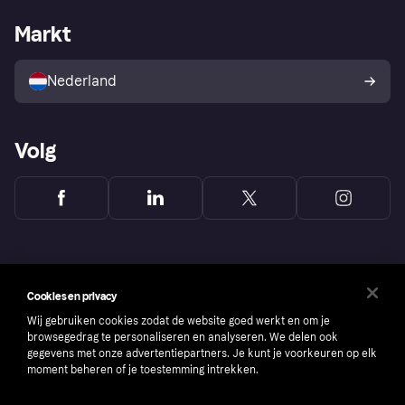
De Klarna app
Privacyinstellingen
Zakelijke login
Operationele status
Markt
Winkeloverzicht
Je herroepingsrecht
Verkoop met Klarna
Platformen en partners
Kopersbescherming voor
consumenten
Nederland
Volg
Cookies en privacy
Wij gebruiken cookies zodat de website goed werkt en om je
browsegedrag te personaliseren en analyseren. We delen ook
gegevens met onze advertentiepartners. Je kunt je voorkeuren op elk
moment beheren of je toestemming intrekken.