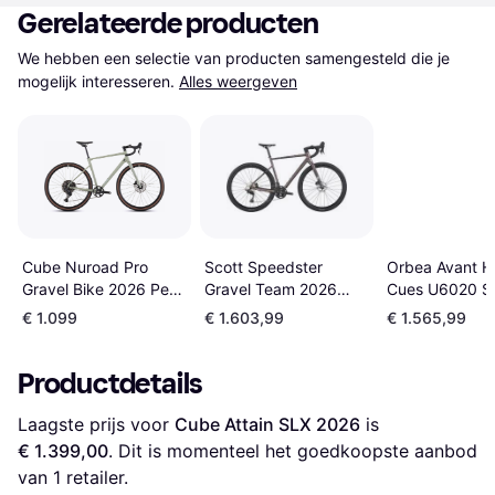
Gerelateerde producten
We hebben een selectie van producten samengesteld die je 
mogelijk interesseren.
Alles weergeven
Scott Speedster
Orbea Avant 
Cube Nuroad Pro
Gravel Team 2026
Cues U6020 S
Gravel Bike 2026 Pea
Shimano GRX 2x12sp
Shadow Road 
Grey
€ 1.099
€ 1.603,99
€ 1.565,99
Productdetails
Laagste prijs voor 
Cube Attain SLX 2026
 is 
€ 1.399,00
. Dit is momenteel het goedkoopste aanbod 
van 1 retailer.