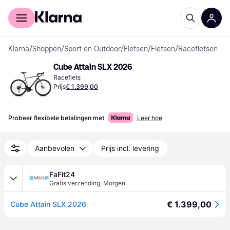
Voor shoppers
Voor bedrijven
Klarna
/
Shoppen
/
Sport en Outdoor
/
Fietsen
/
Fietsen
/
Racefietsen
Cube Attain SLX 2026
Racefiets
Prijs
€ 1.399,00
Probeer flexibele betalingen met
Leer hoe
Aanbevolen
Prijs incl. levering
FaFit24
Gratis verzending
,
Morgen
€ 1.399,00
Cube Attain SLX 2026