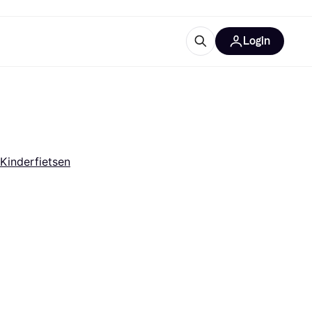
Login
trustingen
IM
Kinderfietsen
gorieën