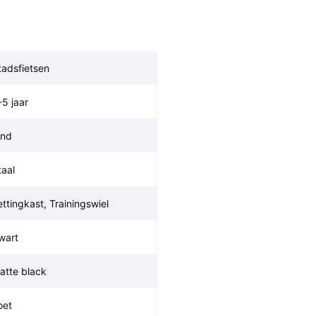
tadsfietsen
-5 jaar
ind
taal
ettingkast, Trainingswiel
wart
atte black
oet