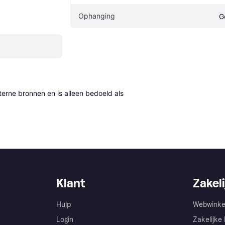
Ophanging
G
erne bronnen en is alleen bedoeld als 
Klant
Zakeli
Hulp
Webwinke
Login
Zakelijke 