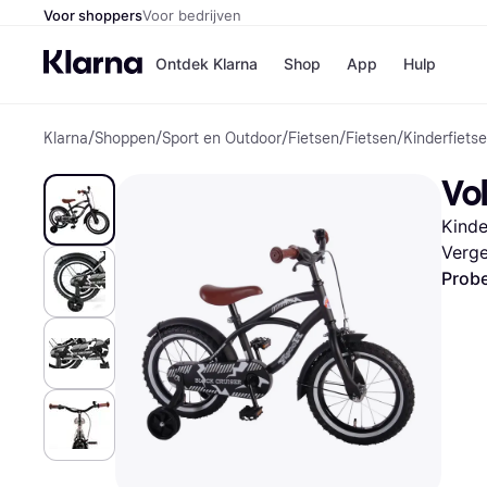
Voor shoppers
Voor bedrijven
Ontdek Klarna
Shop
App
Hulp
Klarna
/
Shoppen
/
Sport en Outdoor
/
Fietsen
/
Fietsen
/
Kinderfiets
Winkels
Media
B
Vol
Bol
B
Booki
B
Kinde
H&M
B
Kruidv
Verge
Probe
Winkelove