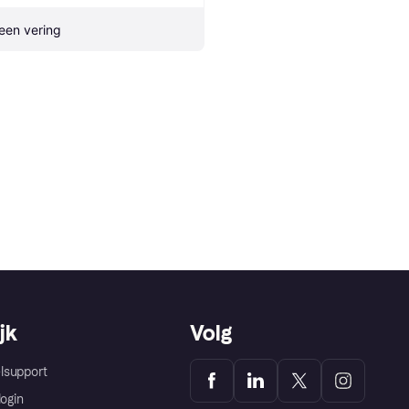
een vering
jk
Volg
lsupport
login