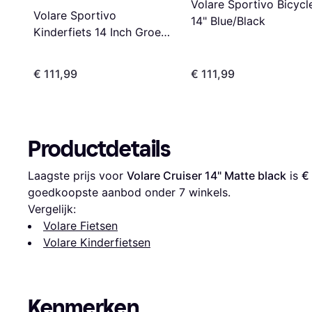
Volare Sportivo Bicycl
Volare Sportivo
14" Blue/Black
Kinderfiets 14 Inch Groen
Zwart
€ 111,99
€ 111,99
Productdetails
Laagste prijs voor 
Volare Cruiser 14" Matte black
 is 
€
goedkoopste aanbod onder 
7
 winkels.
Vergelijk:
Volare Fietsen
Volare Kinderfietsen
Kenmerken