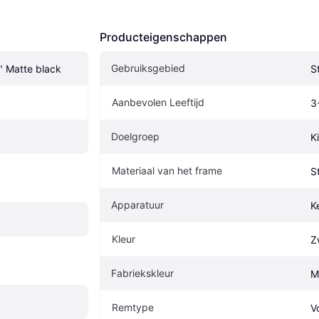
Producteigenschappen
Gebruiksgebied
4" Matte black
S
Aanbevolen Leeftijd
3
Doelgroep
K
Materiaal van het frame
S
Apparatuur
K
Kleur
Z
Fabriekskleur
M
Remtype
V