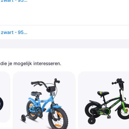
Volare black cruiser kinderfiets - jongens - 14 inch - zwart - 95% afgemonteerd
Volare black cruiser kinderfiets - jongens - 14 inch - zwart - 95% afgemonteerd
ie je mogelijk interesseren.