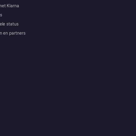
et Klarna
s
ele status
n en partners