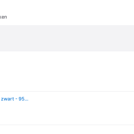
ken
Volare black cruiser kinderfiets - jongens - 14 inch - zwart - 95% afgemonteerd