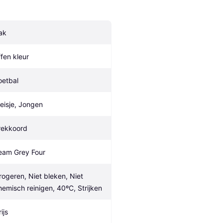
ak
ffen kleur
oetbal
eisje, Jongen
rekkoord
eam Grey Four
rogeren, Niet bleken, Niet 
hemisch reinigen, 40ºC, Strijken
ijs