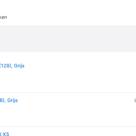
ken
128), Grijs
), Grijs
U XS