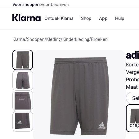
Voor shoppers
Voor bedrijven
Ontdek Klarna
Shop
App
Hulp
Klarna
/
Shoppen
/
Kleding
/
Kinderkleding
/
Broeken
Winkels
Media
B
adi
Bol
B
Booki
B
Korte
H&M
B
Kruidv
Verge
Probe
Maat
Se
Winkelove
€ 16,