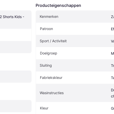
Producteigenschappen
Kenmerken
 Shorts Kids - 
Z
Patroon
E
Sport / Activiteit
V
Doelgroep
M
Sluiting
T
Fabriekskleur
T
D
Wasinstructies
c
Kleur
Gr