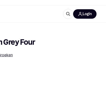
Login
trustingen
IM
m Grey Four
Broeken
gorieën