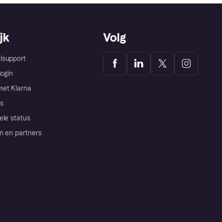
jk
Volg
lsupport
login
et Klarna
s
ele status
n en partners