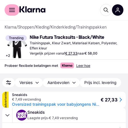
Voor shoppers
Voor bedrijven
Klarna
/
Shoppen
/
Kleding
/
Kinderkleding
/
Trainingspakken
Nike Futura Tracksuits - Black/White
Trending
Trainingspak, Kleur Zwart, Materiaal Katoen, Polyester, 
Effen kleur
Vergelijk prijzen vanaf
€ 27,33
naar
€ 58,00
+
2
Probeer flexibele betalingen met
Leer hoe
Versies
Aanbevolen
Prijs incl. levering
advertentie
Sneakids
€ 27,33
€ 7,49 verzending
Oversized trainingspak voor babyjongens Nike Futura Crew - Noir
Sneakids
·
Laagste prijs
€ 7,49 verzending