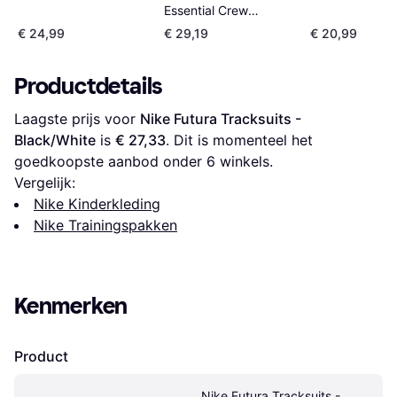
Beige/Mauve/
Essential Crew
Joggingpak - Zwart
€ 24,99
€ 29,19
€ 20,99
Productdetails
Laagste prijs voor 
Nike Futura Tracksuits - 
Black/White
 is 
€ 27,33
. Dit is momenteel het 
goedkoopste aanbod onder 
6
 winkels.
Vergelijk:
Nike Kinderkleding
Nike Trainingspakken
Kenmerken
Product
Nike Futura Tracksuits - 