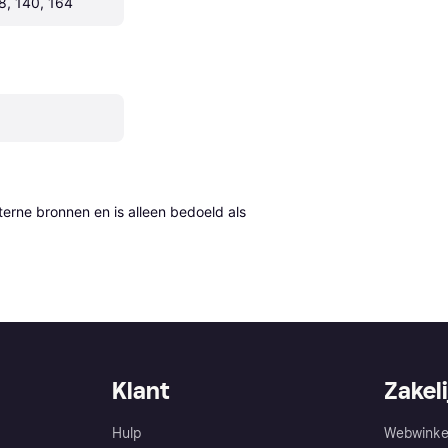
28, 140, 164
erne bronnen en is alleen bedoeld als 
Klant
Zakeli
Hulp
Webwinke