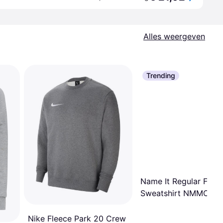
Alles weergeven
Trending
Name It Regular Fit
Sweatshirt NMMObea
Greige Stone Grey
Nike Fleece Park 20 Crew