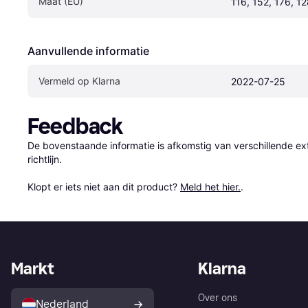
Maat (EU)
116, 152, 176, 1
Aanvullende informatie
Vermeld op Klarna
2022-07-25
Feedback
De bovenstaande informatie is afkomstig van verschillende ext
richtlijn.

Klopt er iets niet aan dit product? 
Meld het hier.
.
Markt
Klarna
Over ons
Nederland