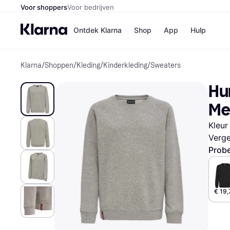
Voor shoppers
Voor bedrijven
Ontdek Klarna
Shop
App
Hulp
Klarna
/
Shoppen
/
Kleding
/
Kinderkleding
/
Sweaters
Winkels
Media
B
Hum
Bol
B
Booki
B
Me
H&M
B
Kruidv
Kleur
Verge
Probe
Winkelove
€ 19,