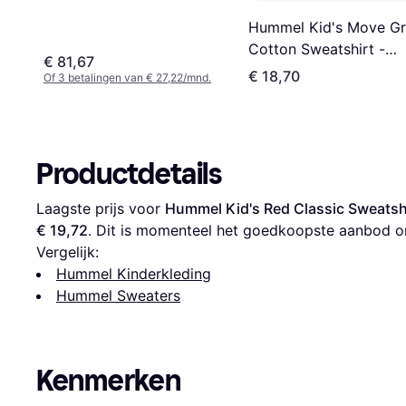
(323772102003)
Hummel Kid's Move Gr
Cotton Sweatshirt -
€ 81,67
Marine (214912-7026)
€ 18,70
Of 3 betalingen van € 27,22/mnd.
Productdetails
Laagste prijs voor 
Hummel Kid's Red Classic Sweatsh
€ 19,72
. Dit is momenteel het goedkoopste aanbod o
Vergelijk:
Hummel Kinderkleding
Hummel Sweaters
Kenmerken