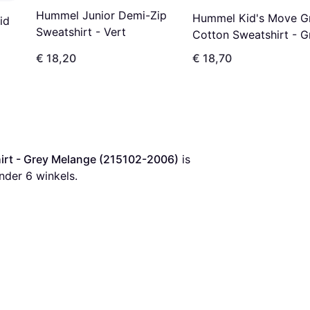
Hummel Junior Demi-Zip
Hummel Kid's Move G
id
Sweatshirt - Vert
Cotton Sweatshirt - G
Melange (214912-200
€ 18,20
€ 18,70
irt - Grey Melange (215102-2006)
 is 
nder 
6
 winkels.