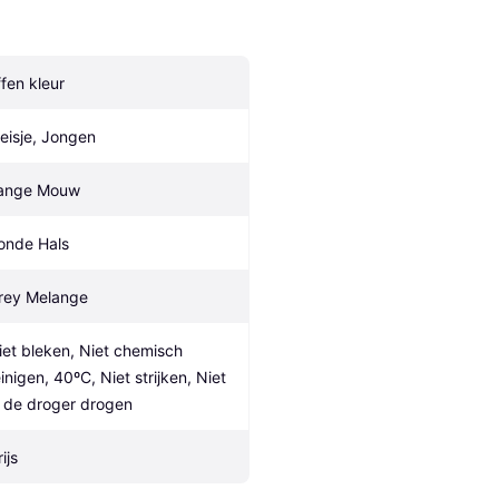
ffen kleur
eisje, Jongen
ange Mouw
onde Hals
rey Melange
iet bleken, Niet chemisch 
inigen, 40ºC, Niet strijken, Niet 
n de droger drogen
ijs