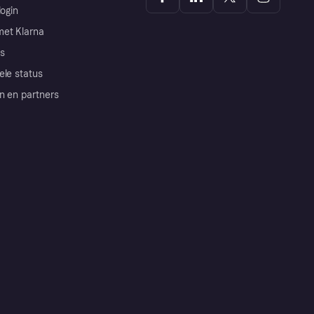
login
et Klarna
s
ele status
n en partners