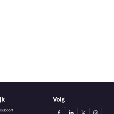
jk
Volg
lsupport