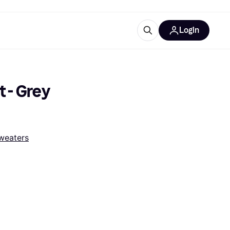
Login
trustingen
IM
 - Grey 
weaters
gorieën