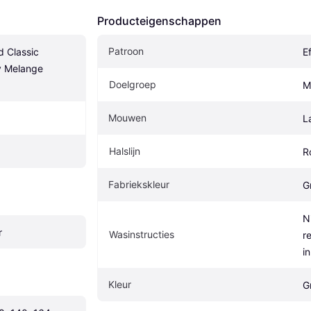
Producteigenschappen
Patroon
 Classic 
E
y Melange 
Doelgroep
M
Mouwen
L
Halslijn
R
Fabriekskleur
G
N
r
Wasinstructies
re
i
Kleur
Gr