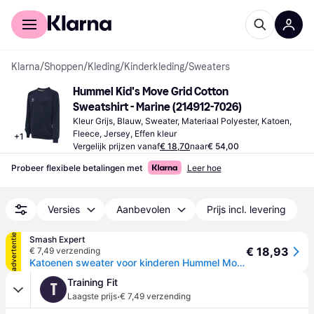
Voor shoppers
Voor bedrijven
Klarna
/
Shoppen
/
Kleding
/
Kinderkleding
/
Sweaters
Hummel Kid's Move Grid Cotton 
Sweatshirt - Marine (214912-7026)
Kleur Grijs, Blauw, Sweater, Materiaal Polyester, Katoen, 
Fleece, Jersey, Effen kleur
+
1
Vergelijk prijzen vanaf
€ 18,70
naar
€ 54,00
Probeer flexibele betalingen met
Leer hoe
Versies
Aanbevolen
Prijs incl. levering
advertentie
Smash Expert
€ 18,93
€ 7,49 verzending
Katoenen sweater voor kinderen Hummel Move Grid - Bleu
Training Fit
T
·
Laagste prijs
€ 7,49 verzending