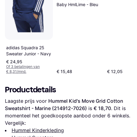
Baby HmlLime - Bleu
Sweatshirt - M
adidas Squadra 25
Sweater Junior - Navy
€ 24,95
Of 3 betalingen van
€ 15,48
€ 12,05
€ 8,31/mnd.
Productdetails
Laagste prijs voor 
Hummel Kid's Move Grid Cotton 
Sweatshirt - Marine (214912-7026)
 is 
€ 18,70
. Dit is 
momenteel het goedkoopste aanbod onder 
6
 winkels.
Vergelijk:
Hummel Kinderkleding