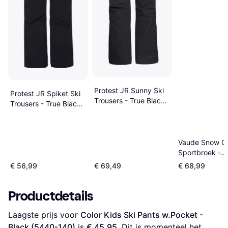
Protest JR Sunny Ski
Protest JR Spiket Ski
Trousers - True Black
Trousers - True Black
(4910400-290)
(4810200-290)
Vaude Snow Cu
Sportbroek -
Donkerblauw/
€ 56,99
€ 69,49
€ 68,99
Productdetails
Laagste prijs voor 
Color Kids Ski Pants w.Pocket - 
Black (5440-140)
 is 
€ 45,95
. Dit is momenteel het 