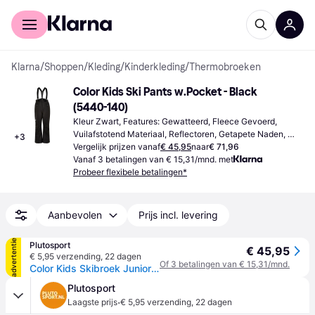
Voor shoppers
Voor bedrijven
Klarna
/
Shoppen
/
Kleding
/
Kinderkleding
/
Thermobroeken
Color Kids Ski Pants w.Pocket - Black 
(5440-140)
Kleur Zwart, Features: Gewatteerd, Fleece Gevoerd, 
Vuilafstotend Materiaal, Reflectoren, Getapete Naden, 
+
3
Waterdicht, Winddicht, Bretels, Bionic Finish Eko®, 
Vergelijk prijzen vanaf
€ 45,95
naar
€ 71,96
Elastische Manchetten, Zakken, Ademend Materiaal, 
Vanaf 3 betalingen van € 15,31/mnd. met
Materiaal Polyester, Effen kleur
Probeer flexibele betalingen*
Aanbevolen
Prijs incl. levering
advertentie
Plutosport
€ 45,95
€ 5,95 verzending
,
22 dagen
Of 3 betalingen van € 15,31/mnd.
Color Kids Skibroek Junior - zwart - 116
Plutosport
·
Laagste prijs
€ 5,95 verzending
,
22 dagen