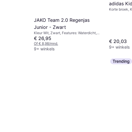
adidas Ki
Korte broek, K
Polyester
JAKO Team 2.0 Regenjas
Junior - Zwart
Kleur Wit, Zwart, Features: Waterdicht,
Regenjas, Materiaal Polyurethaan,
€ 26,95
€ 20,03
Polyester, Effen kleur
Of € 8,98/mnd.
9+ winkels
9+ winkels
Trending
5
ior - 152
ek, Kleur