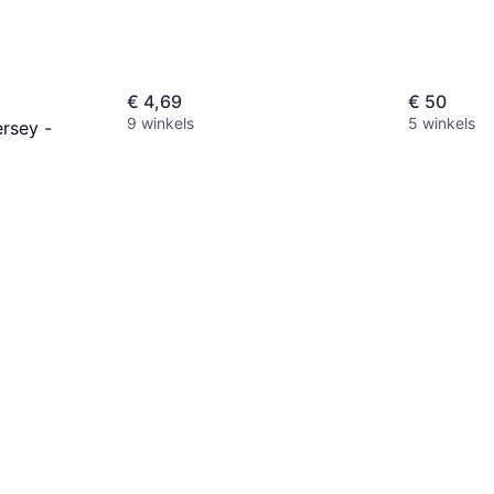
€ 4,69
€ 50
9 winkels
5 winkels
ersey -
eriaal Polyester