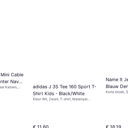
 Mini Cable
Name It 
unter Navy
Blauw De
adidas J 3S Tee 160 Sport T-
aal Katoen,
Korte broek, S
Shirt Kids - Black/White
Materiaal Jers
Kleur Wit, Zwart, T-shirt, Materiaal
Katoen, Polyester, Effen kleur
€ 11,60
€ 16,19