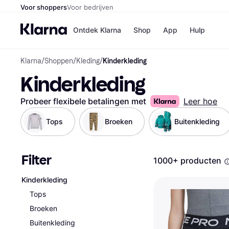
Voor shoppers
Voor bedrijven
Ontdek Klarna
Shop
App
Hulp
Klarna
/
Shoppen
/
Kleding
/
Kinderkleding
Winkels
Kinderkleding
Media
B
Bol
B
Booki
B
Probeer flexibele betalingen met
Leer hoe
H&M
B
Kruidv
Tops
Broeken
Buitenkleding
Filter
1000+ producten
Winkelove
Kinderkleding
Tops
Broeken
Buitenkleding