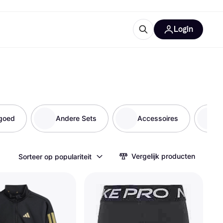
Login
trustingen
IM
goed
Andere Sets
Accessoires
B
Vergelijk producten
Sorteer op populariteit
gorieën