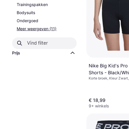
Trainingspakken
Bodysuits
Ondergoed
Meer weergeven (11)
Prijs
Nike Big Kid's Pro
Shorts - Black/Wh
Korte broek, Kleur Zwart,
(FB1081-010)
Elastaan/Lycra/Spandex,
€ 18,99
9+ winkels