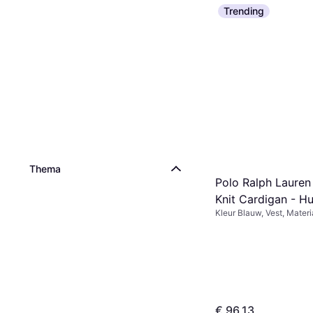
Trending
Thema
Polo Ralph Lauren
Knit Cardigan - H
Kleur Blauw, Vest, Materi
(313543047011)
Effen kleur
€ 96,13