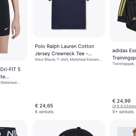
Polo Ralph Lauren Cotton
adidas Ess
Jersey Crewneck Tee -
Trainingsp
Kleur Blauw, T-shirt, Materiaal Katoen,
Cruise Navy
Trainingspak,
Effen kleur
Limoen/Z
 Dri-FIT 5
Polyester
ite
 Materiaal
 Polyester
€ 24,99
€ 24,65
Of € 8,33/mnd
6 winkels
9+ winkels