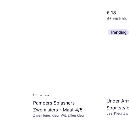
€ 18
9+ winkels
Trending
adidas Tiberio 3-Stripes
Tricot Trainingspak Kids -
Trainingspak, Kleur Zwart, Grijs,
Black/White/Grey
Materiaal Polyester,
€ 35,99
Elastaan/Lycra/Spandex, Katoen,
9+ winkels
Gestreept
Under Arm
Pampers Splashers
Sportstyl
Zwemluiers - Maat 4/5
Jas, Kleur Zw
Black/Mod
Zwemluier, Kleur Wit, Effen kleur
Materiaal, El
Zakken, Windj
Effen kleur