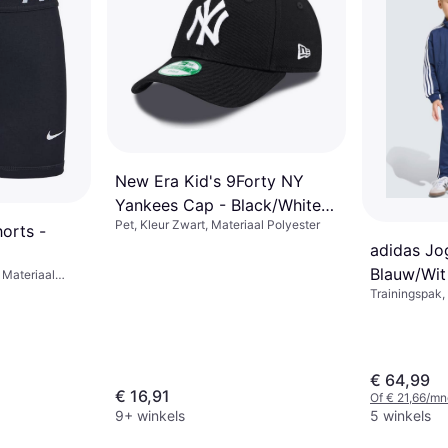
New Era Kid's 9Forty NY
Yankees Cap - Black/White
Pet, Kleur Zwart, Materiaal Polyester
(88123198)
orts -
adidas Jo
Blauw/Wit
 Materiaal
Polyester,
Trainingspak,
Gore-Tex, Pol
kleur, Gestree
€ 64,99
€ 16,91
Of € 21,66/mn
9+ winkels
5 winkels