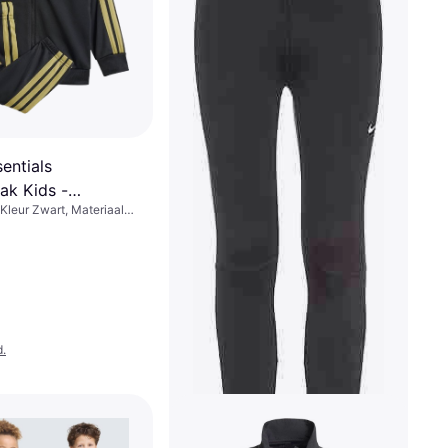
entials
ak Kids -
 Kleur Zwart, Materiaal
wart
.