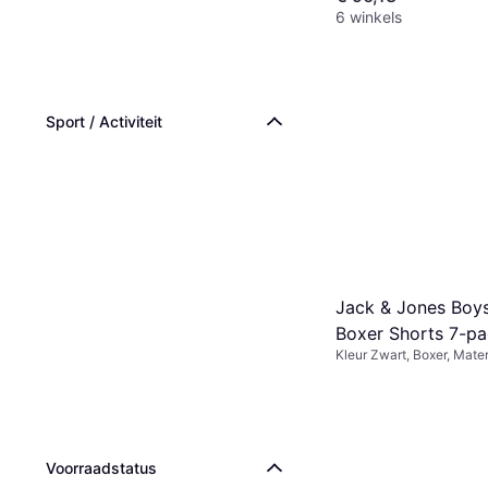
6 winkels
Sport / Activiteit
Jack & Jones Boys
Boxer Shorts 7-pa
Kleur Zwart, Boxer, Mater
Elastaan/Lycra/Spandex,
Katoen
Voorraadstatus