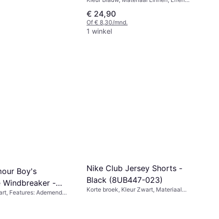
kleur
€ 24,90
Of € 8,30/mnd.
1 winkel
Nike Club Jersey Shorts -
our Boy's
Black (8UB447-023)
e Windbreaker -
Korte broek, Kleur Zwart, Materiaal
art, Features: Ademend
 Gray (1370183)
Polyester, Katoen, Effen kleur
astische Manchetten,
ack, Materiaal Polyester,