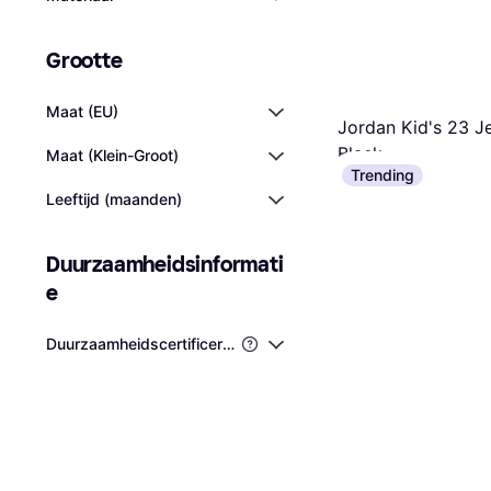
Grootte
Maat (EU)
Jordan Kid's 23 J
Black
Maat (Klein-Groot)
Trending
Kleur Zwart, T-shirt, Mat
€ 39,99
Leeftijd (maanden)
Of € 13,33/mnd.
8 winkels
Duurzaamheidsinformati
e
Duurzaamheidscertificeringen van Derden