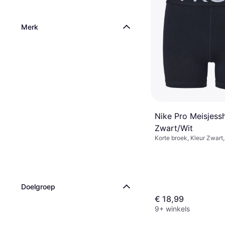
Merk
Nike Pro Meisjessh
Zwart/Wit
Korte broek, Kleur Zwart,
Elastaan/Lycra/Spandex, 
Effen kleur
Doelgroep
€ 18,99
9+ winkels