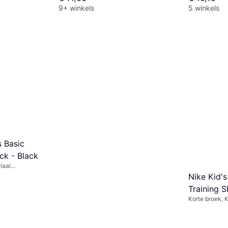
9+ winkels
5 winkels
 Basic
ck - Black
iaal
 Jersey,
Nike Kid's
Training S
Korte broek, K
(DX5382-
Polyester, Eff