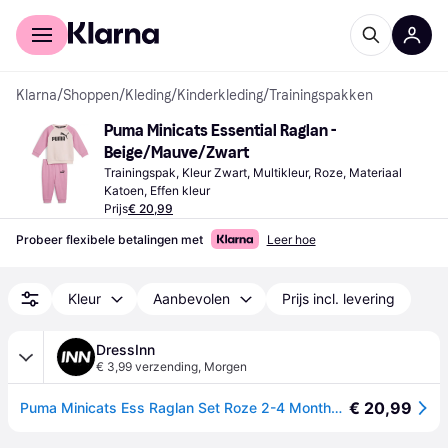
Voor shoppers
Voor bedrijven
Klarna
/
Shoppen
/
Kleding
/
Kinderkleding
/
Trainingspakken
Puma Minicats Essential Raglan - 
Beige/Mauve/Zwart
Trainingspak, Kleur Zwart, Multikleur, Roze, Materiaal 
Katoen, Effen kleur
Prijs
€ 20,99
Probeer flexibele betalingen met
Leer hoe
Kleur
Aanbevolen
Prijs incl. levering
DressInn
€ 3,99 verzending
,
Morgen
€ 20,99
Puma Minicats Ess Raglan Set Roze 2-4 Months Jongen