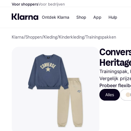
Voor shoppers
Voor bedrijven
Ontdek Klarna
Shop
App
Hulp
Klarna
/
Shoppen
/
Kleding
/
Kinderkleding
/
Trainingspakken
Winkels
Media
B
Convers
Bol
B
Booki
B
Heritag
H&M
B
Kruidv
Trainingspak, 
Vergelijk prij
Probeer flexib
Alles
Winkelove