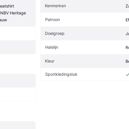
Kenmerken
atshirt 
Z
NBV Heritage 
Patroon
lauw
E
Doelgroep
J
Halslijn
R
Kleur
B
Sportkledingstuk