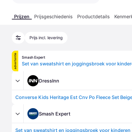
Prijzen
Prijsgeschiedenis
Productdetails
Kenmer
Prijs incl. levering
advertentie
Smash Expert
DressInn
Smash Expert