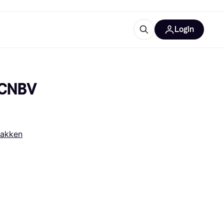
Login
trustingen
IM
 CNBV 
pakken
gorieën