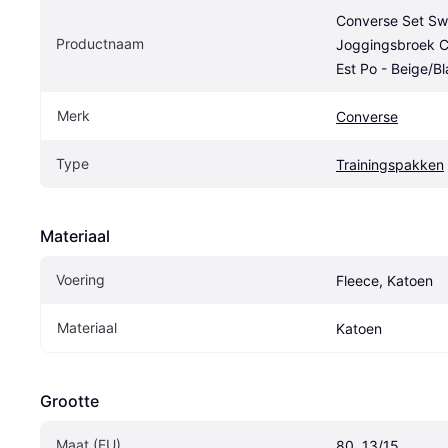
Converse Set Swe
Productnaam
Joggingsbroek C
Est Po - Beige/B
Merk
Converse
Type
Trainingspakken
Materiaal
Voering
Fleece, Katoen
Materiaal
Katoen
Grootte
Maat (EU)
80, 13/15