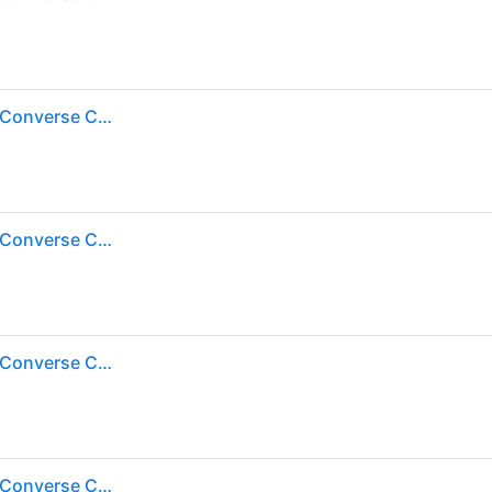
Set van sweatshirt en joggingsbroek voor kinderen Converse CNBV Heritage Est Po - Beige
Set van sweatshirt en joggingsbroek voor kinderen Converse CNBV Heritage Est Po - Beige - 13/15 ans
Set van sweatshirt en joggingsbroek voor kinderen Converse CNBV Heritage Est Po - Beige
Set van sweatshirt en joggingsbroek voor kinderen Converse CNBV Heritage Est Po - Beige