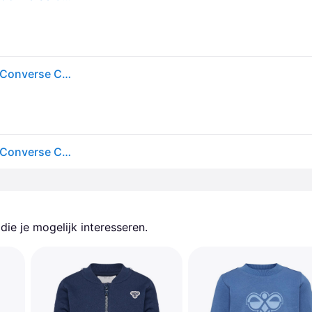
Set van sweatshirt en joggingsbroek voor kinderen Converse CNBV Heritage Est Po - Beige
Set van sweatshirt en joggingsbroek voor kinderen Converse CNBV Heritage Est Po - Beige
ie je mogelijk interesseren.