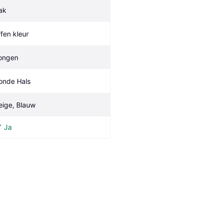
ak
ffen kleur
ongen
onde Hals
eige, Blauw
Ja