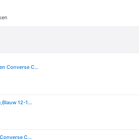
ken
Set van sweatshirt en joggingsbroek voor kinderen Converse CNBV Heritage Est Po - Beige
Converse Kids Heritage Est Cnv Po Fleece Set Beige,Blauw 12-13 Years Jongen
Set van sweatshirt en joggingsbroek voor kinderen Converse CNBV Heritage Est Po - Beige