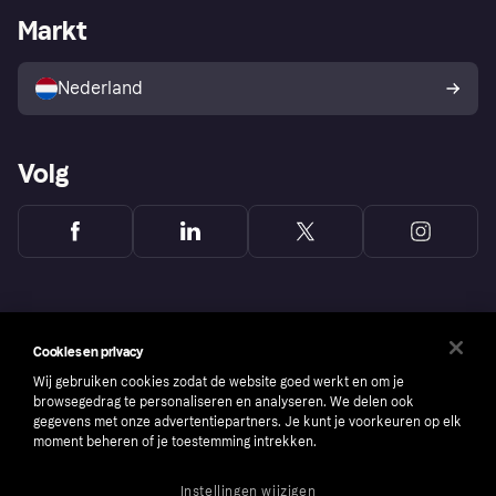
Zakelijke login
Operationele status
Markt
Winkeloverzicht
Je herroepingsrecht
Verkoop met Klarna
Platformen en partners
Kopersbescherming voor
consumenten
Nederland
Volg
Cookies en privacy
Wij gebruiken cookies zodat de website goed werkt en om je
browsegedrag te personaliseren en analyseren. We delen ook
gegevens met onze advertentiepartners. Je kunt je voorkeuren op elk
moment beheren of je toestemming intrekken.
Instellingen wijzigen