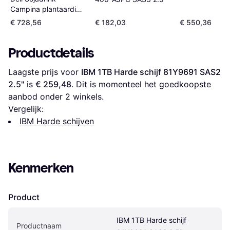
Campina plantaardig
pak 1 liter
€ 728,56
€ 182,03
€ 550,36
Productdetails
Laagste prijs voor 
IBM 1TB Harde schijf 81Y9691 SAS2 
2.5"
 is 
€ 259,48
. Dit is momenteel het goedkoopste 
aanbod onder 
2
 winkels.
Vergelijk:
IBM Harde schijven
Kenmerken
Product
IBM 1TB Harde schijf 
Productnaam