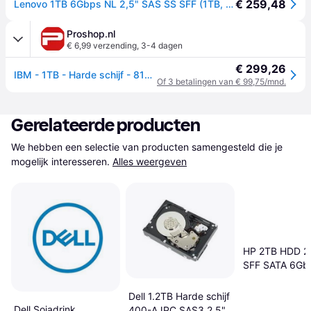
€ 259,48
Lenovo 1TB 6Gbps NL 2,5" SAS SS SFF (1TB, 2.5"), Harde schijf
Proshop.nl
€ 6,99 verzending
,
3-4 dagen
€ 299,26
IBM - 1TB - Harde schijf - 81Y9691 - SAS2 - 2.5"
Of 3 betalingen van € 99,75/mnd.
Gerelateerde producten
We hebben een selectie van producten samengesteld die je 
mogelijk interesseren.
Alles weergeven
HP 2TB HDD 2.
SFF SATA 6Gb
7200RPM Hot
Midline Smart C
Dell 1.2TB Harde schijf
Dell Sojadrink
400-AJPC SAS3 2.5"