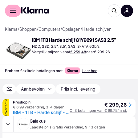
Voor shoppers
Voor bedrijven
Klarna
/
Shoppen
/
Computers
/
Opslagen
/
Harde schijven
IBM 1TB Harde schijf 81Y9691 SAS2 2.5"
HDD, SSD, 2.5", 3.5", SAS, S-ATA 6Gb/s
Vergelijk prijzen vanaf
€ 259,48
naar
€ 299,26
Probeer flexibele betalingen met
Leer hoe
Aanbevolen
Prijs incl. levering
advertentie
Proshop.nl
€ 299,26
€ 6,99 verzending
,
3-4 dagen
Of 3 betalingen van € 99,75/mnd.
IBM - 1TB - Harde schijf - 81Y9691 - SAS2 - 2.5"
Galaxus
·
Laagste prijs
Gratis verzending
,
9-13 dagen