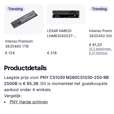
Trending
Trending
LEXAR NM620
Intenso Premi
LNM620X002T-
3835450 500
RNNNG 2TB
Intenso Premium
€ 81,20
3835460 1TB
Of 3 betalingen 
€ 124
€ 218
€ 27,06/mnd.
Productdetails
Laagste prijs voor 
PNY CS1030 M280CS1030-250-RB 
250GB
 is 
€ 65,38
. Dit is momenteel het goedkoopste 
aanbod onder 
4
 winkels.
Vergelijk:
PNY Harde schijven