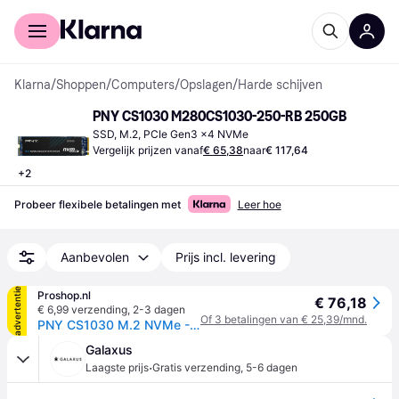
Voor shoppers
Voor bedrijven
Klarna
/
Shoppen
/
Computers
/
Opslagen
/
Harde schijven
PNY CS1030 M280CS1030-250-RB 250GB
SSD, M.2, PCIe Gen3 x4 NVMe
Vergelijk prijzen vanaf
€ 65,38
naar
€ 117,64
+
2
Probeer flexibele betalingen met
Leer hoe
Aanbevolen
Prijs incl. levering
advertentie
Proshop.nl
€ 76,18
€ 6,99 verzending
,
2-3 dagen
Of 3 betalingen van € 25,39/mnd.
PNY CS1030 M.2 NVMe - 250GB
Galaxus
·
Laagste prijs
Gratis verzending
,
5-6 dagen