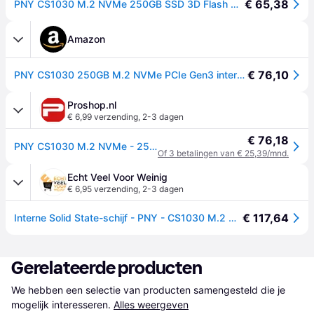
€ 65,38
PNY CS1030 M.2 NVMe 250GB SSD 3D Flash Geheugen PCIe Gen3 x4 (250GB, M.2 2280), SSD
Amazon
€ 76,10
PNY CS1030 250GB M.2 NVMe PCIe Gen3 interne SSD
Proshop.nl
€ 6,99 verzending
,
2-3 dagen
€ 76,18
PNY CS1030 M.2 NVMe - 250GB
Of 3 betalingen van € 25,39/mnd.
Echt Veel Voor Weinig
€ 6,95 verzending
,
2-3 dagen
€ 117,64
Interne Solid State-schijf - PNY - CS1030 M.2 GEN3 - 250 GB - NVMe (M280CS1030-250-RB)
Gerelateerde producten
We hebben een selectie van producten samengesteld die je 
mogelijk interesseren.
Alles weergeven