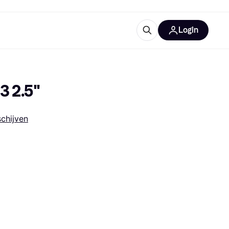
Login
trustingen
IM
3 2.5"
chijven
gorieën