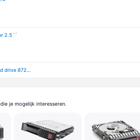
r 2.5´´
Hewlett Packard Enterprise 872735-001 internal hard drive 872735-001
ie je mogelijk interesseren.