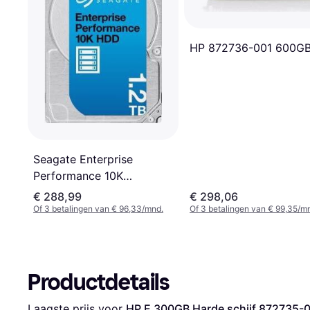
HP 872736-001 600G
Seagate Enterprise
Performance 10K
ST1200MM0009 1.2TB
€ 288,99
€ 298,06
Of 3 betalingen van € 96,33/mnd.
Of 3 betalingen van € 99,35/m
Productdetails
Laagste prijs voor 
HP E 300GB Harde schijf 872735-0