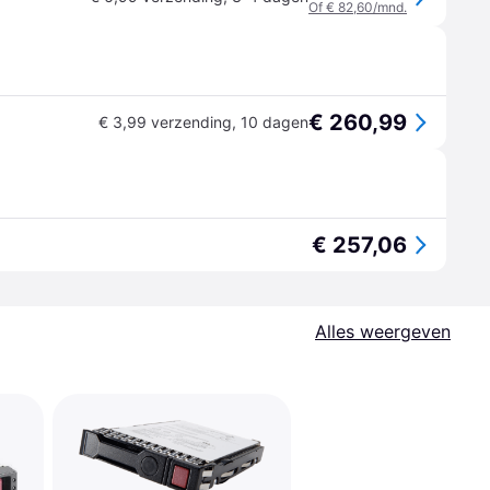
Of € 82,60/mnd.
€ 260,99
€ 3,99 verzending
,
10 dagen
€ 257,06
Alles weergeven