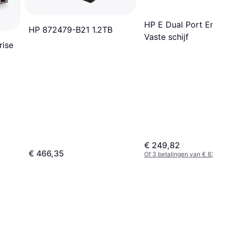
HP E Dual Port Enterp
HP 872479-B21 1.2TB
Vaste schijf
rise
€ 249,82
€ 466,35
Of 3 betalingen van € 83,27/