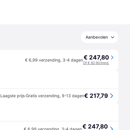
Aanbevolen
€ 247,80
€ 6,99 verzending
,
3-4 dagen
Of € 82,60/mnd.
€ 217,79
·
Laagste prijs
Gratis verzending
,
9-13 dagen
€ 247,80
€ 6,99 verzending
,
3-4 dagen