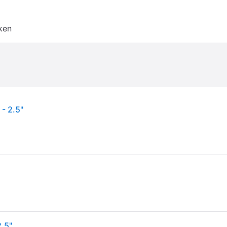
ken
- 2.5"
2.5"