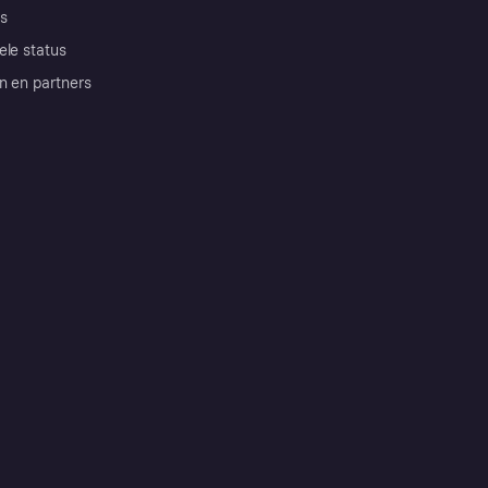
s
ele status
n en partners