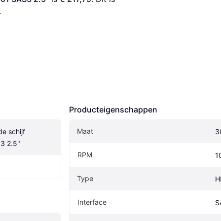
.
Producteigenschappen
Maat
 schijf 
3
3 2.5"
RPM
1
Type
H
Interface
S