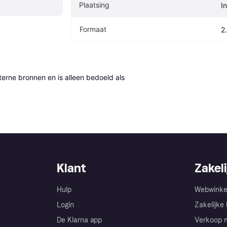
Plaatsing
I
Formaat
2
erne bronnen en is alleen bedoeld als 
Klant
Zakeli
Hulp
Webwinke
Login
Zakelijke 
De Klarna app
Verkoop m