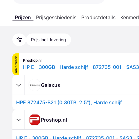
Prijzen
Prijsgeschiedenis
Productdetails
Kenmer
Prijs incl. levering
advertentie
Proshop.nl
HP E - 300GB - Harde schijf - 872735-001 - SAS3 
Galaxus
HPE 872475-B21 (0.30TB, 2.5"), Harde schijf
Proshop.nl
HP E - 300GB - Harde schijf - 872735-001 - SAS3 - 