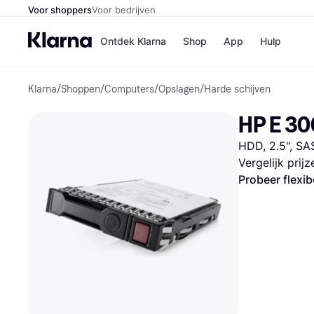
Voor shoppers
Voor bedrijven
Ontdek Klarna
Shop
App
Hulp
Klarna
/
Shoppen
/
Computers
/
Opslagen
/
Harde schijven
Winkels
Media
B
HP E 30
Bol
B
Booki
B
HDD, 2.5", SA
H&M
B
Kruidv
Vergelijk prij
Probeer flexib
Winkelove