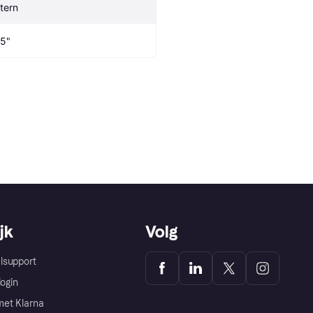
ntern
.5"
jk
Volg
lsupport
login
et Klarna