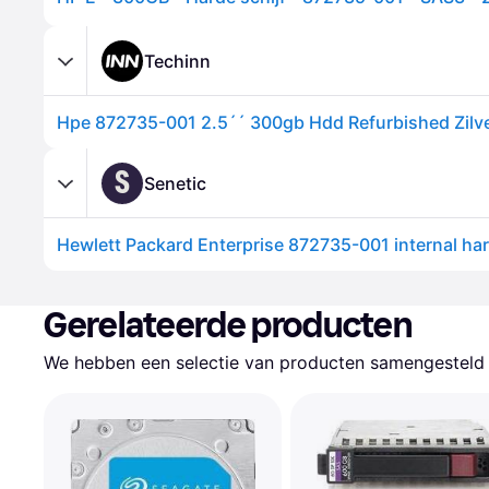
Techinn
Hpe 872735-001 2.5´´ 300gb Hdd Refurbished Zilve
S
Senetic
Gerelateerde producten
We hebben een selectie van producten samengesteld d