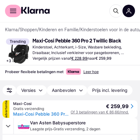
Voor shoppers
Voor bedrijven
Klarna
/
Shoppen
/
Kinderen en Familie
/
Kinderstoelen voor in de auto
Maxi-Cosi Pebble 360 Pro 2 Twillic Black
Trending
Kinderstoel, Achterkant, i-Size, Wasbare bekleding, 
Draaibaar, Inclusief verkleiner voor pasgeborenen, 
Handvat om te dragen, Verstelbare hoofdsteun
Vergelijk prijzen vanaf
€ 228,99
naar
€ 259,99
+
3
Probeer flexibele betalingen met
Leer hoe
Versies
Aanbevolen
Prijs incl. levering
advertentie
Maxi-Cosi
€ 259,99
Gratis verzending
Of 3 betalingen van € 86,66/mnd.
Maxi-Cosi Pebble 360 Pro² - Baby Autostoel - Twillic Black
Van Asten Babysuperstore
·
Laagste prijs
Gratis verzending
,
2 dagen