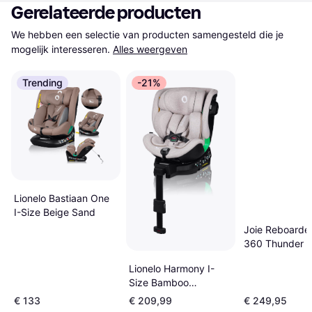
Gerelateerde producten
We hebben een selectie van producten samengesteld die je 
mogelijk interesseren.
Alles weergeven
Trending
-21%
Lionelo Bastiaan One
I-Size Beige Sand
Joie Reboarder
360 Thunder Gr
Lionelo Harmony I-
Size Bamboo
Autostoel
€ 133
€ 209,99
€ 249,95