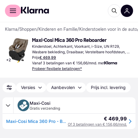
Voor shoppers
Voor bedrijven
Klarna
/
Shoppen
/
Kinderen en Familie
/
Kinderstoelen voor in de auto
Maxi-Cosi Mica 360 Pro Reboarder
Kinderstoel, Achterkant, Voorkant, i-Size, UN R129, 
Wasbare bekleding, Draaibaar, Verstelbare hoofdsteun, 
Zijdelingse impactbescherming (ASIP), Inclusief verkleiner 
Prijs
€ 469,99
+
2
voor pasgeborenen, Inclusief basis
Vanaf 3 betalingen van € 156,66/mnd. met
Probeer flexibele betalingen*
Versies
Aanbevolen
Prijs incl. levering
Maxi-Cosi
Gratis verzending
€ 469,99
Maxi-Cosi Mica 360 Pro - Baby Autostoel - Authentic Truffle
Of 3 betalingen van € 156,66/mnd.