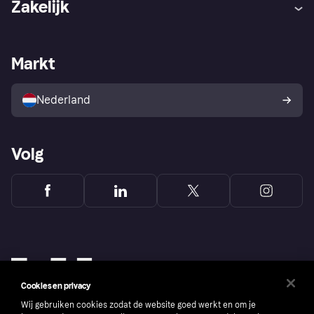
Zakelijk
Login
Onze belofte
Webwinkelsupport
Developers
De Klarna app
Privacyinstellingen
Zakelijke login
Operationele status
Markt
Winkeloverzicht
Je herroepingsrecht
Verkoop met Klarna
Platformen en partners
Kopersbescherming voor
consumenten
Nederland
Volg
Cookies en privacy
Wij gebruiken cookies zodat de website goed werkt en om je