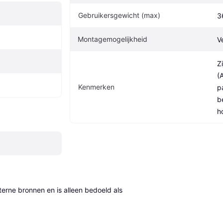
Gebruikersgewicht (max)
3
Montagemogelijkheid
V
Z
(A
Kenmerken
p
b
h
erne bronnen en is alleen bedoeld als 