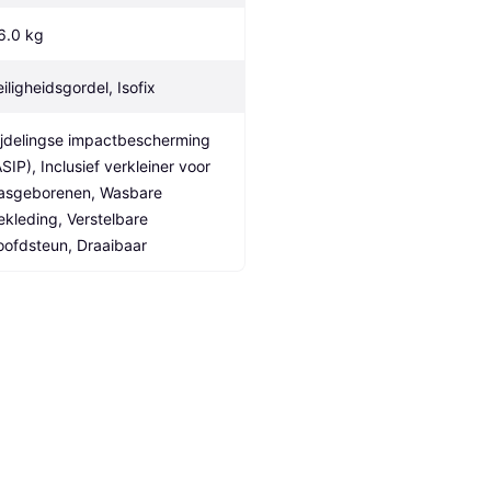
6.0 kg
eiligheidsgordel, Isofix
ijdelingse impactbescherming 
SIP), Inclusief verkleiner voor 
asgeborenen, Wasbare 
ekleding, Verstelbare 
oofdsteun, Draaibaar