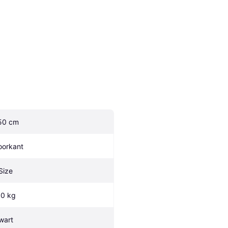
50 cm
oorkant
-Size
.0 kg
wart