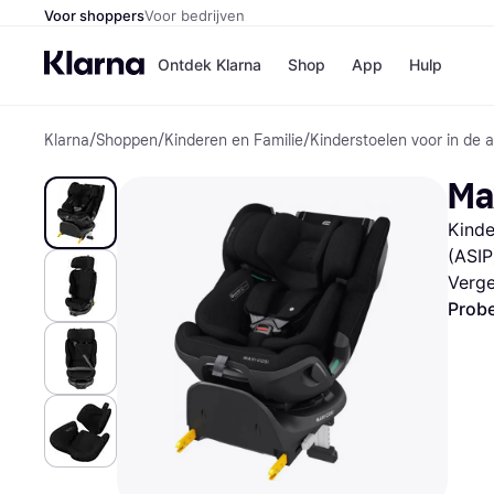
Voor shoppers
Voor bedrijven
Ontdek Klarna
Shop
App
Hulp
Klarna
/
Shoppen
/
Kinderen en Familie
/
Kinderstoelen voor in de 
Winkels
Media
B
Ma
Bol
B
Booki
B
Kinde
H&M
B
Kruidv
(ASIP
Verge
Probe
Winkelove