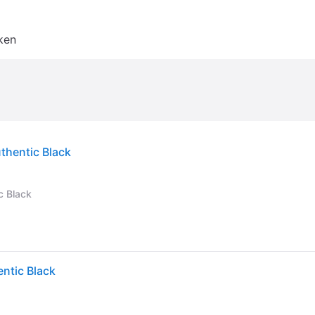
ken
thentic Black
c Black
ntic Black