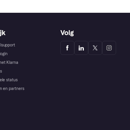
jk
Volg
lsupport
login
et Klarna
s
ele status
n en partners