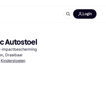
Login
trustingen
IM
c Autostoel
se impactbescherming 
en, Draaibaar
 
Kinderstoelen
gorieën