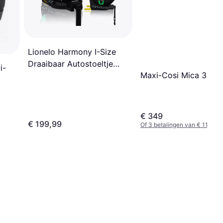
Lionelo Harmony I-Size
Draaibaar Autostoeltje
i-
Maxi-Cosi Mica 360 
360° 0,1,2,3
€ 349
€ 199,99
Of 3 betalingen van € 116,33