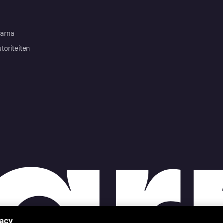
arna
toriteiten
vacy