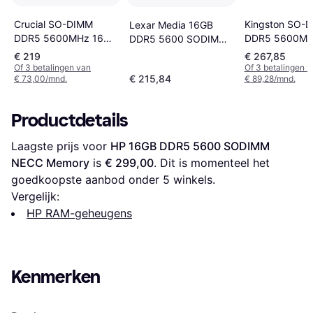
Crucial SO-DIMM
Kingston SO-
Lexar Media 16GB
DDR5 5600MHz 16GB
DDR5 5600MH
DDR5 5600 SODIMM
(CT16G56C46S5)
(KCP556SS8-1
Geheugenmodule
€ 219
€ 267,85
Of 3 betalingen van
Of 3 betalingen 
€ 215,84
€ 73,00/mnd.
€ 89,28/mnd.
Productdetails
Laagste prijs voor 
HP 16GB DDR5 5600 SODIMM 
NECC Memory
 is 
€ 299,00
. Dit is momenteel het 
goedkoopste aanbod onder 
5
 winkels.
Vergelijk:
HP RAM-geheugens
Kenmerken