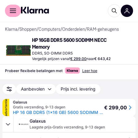
Voor shoppers
Voor bedrijven
Klarna
/
Shoppen
/
Computers
/
Onderdelen
/
RAM-geheugens
HP 16GB DDR5 5600 SODIMM NECC 
Memory
DDR5, SO-DIMM DDR5
Vergelijk prijzen vanaf
€ 299,00
naar
€ 643,42
Probeer flexibele betalingen met
Leer hoe
Aanbevolen
Prijs incl. levering
advertentie
Galaxus
€ 299,00
Gratis verzending
,
9-13 dagen
HP 16 GB DDR5 (1x16 GB) 5600 SODIMM ECC-geheugen (1 x 16GB, 5600MHz, DDR5 RAM, SO-DIMM), RAM
Galaxus
·
Laagste prijs
Gratis verzending
,
9-13 dagen