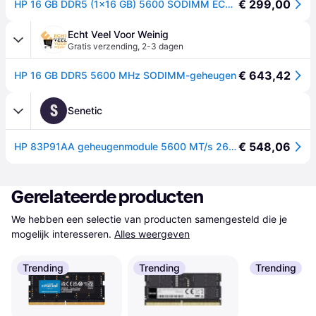
€ 299,00
HP 16 GB DDR5 (1x16 GB) 5600 SODIMM ECC-geheugen (1 x 16GB, 5600MHz, DDR5 RAM, SO-DIMM), RAM
Echt Veel Voor Weinig
Gratis verzending
,
2-3 dagen
€ 643,42
HP 16 GB DDR5 5600 MHz SODIMM-geheugen
S
Senetic
€ 548,06
HP 83P91AA geheugenmodule 5600 MT/s 262-pin SO-DIMM 83P91AA
Gerelateerde producten
We hebben een selectie van producten samengesteld die je 
mogelijk interesseren.
Alles weergeven
Trending
Trending
Trending