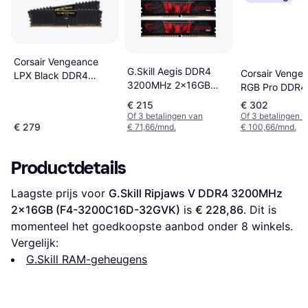
Corsair Vengeance
G.Skill Aegis DDR4
Corsair Venge
LPX Black DDR4
3200MHz 2x16GB
RGB Pro DDR4
3200MHz 2x16GB
(F4-3200C16D-
3200MHz 2x1
(CMK32GX4M2E3200C16)
€ 215
€ 302
32GIS)
(CMW32GX4M
Of 3 betalingen van
Of 3 betalingen 
€ 279
€ 71,66/mnd.
€ 100,66/mnd.
Productdetails
Laagste prijs voor 
G.Skill Ripjaws V DDR4 3200MHz 
2x16GB (F4-3200C16D-32GVK)
 is 
€ 228,86
. Dit is 
momenteel het goedkoopste aanbod onder 
8
 winkels.
Vergelijk:
G.Skill RAM-geheugens