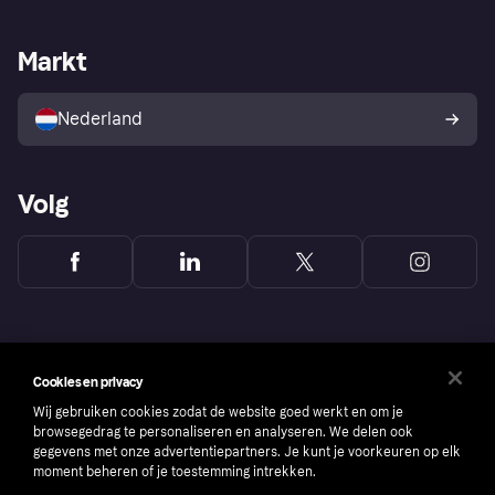
Webwinkelsupport
Developers
De Klarna app
Privacyinstellingen
Zakelijke login
Operationele status
Markt
Winkeloverzicht
Je herroepingsrecht
Verkoop met Klarna
Platformen en partners
Kopersbescherming voor
consumenten
Nederland
Volg
Cookies en privacy
Wij gebruiken cookies zodat de website goed werkt en om je
browsegedrag te personaliseren en analyseren. We delen ook
gegevens met onze advertentiepartners. Je kunt je voorkeuren op elk
moment beheren of je toestemming intrekken.