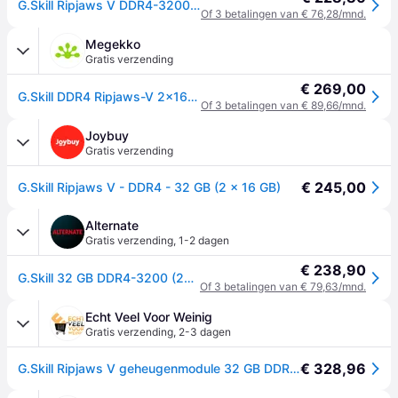
G.Skill Ripjaws V DDR4-3200 - 32GB - CL16 - Dual Channel (2 pcs) - Intel XMP - Zwart
Of 3 betalingen van € 76,28/mnd.
Megekko
Gratis verzending
€ 269,00
G.Skill DDR4 Ripjaws-V 2x16GB 3200
Of 3 betalingen van € 89,66/mnd.
Joybuy
Gratis verzending
€ 245,00
G.Skill Ripjaws V - DDR4 - 32 GB (2 x 16 GB)
Alternate
Gratis verzending
,
1-2 dagen
€ 238,90
G.Skill 32 GB DDR4-3200 (2x 16 GB) Kit werkgeheugen
Of 3 betalingen van € 79,63/mnd.
Echt Veel Voor Weinig
Gratis verzending
,
2-3 dagen
€ 328,96
G.Skill Ripjaws V geheugenmodule 32 GB DDR4 3200 MHz