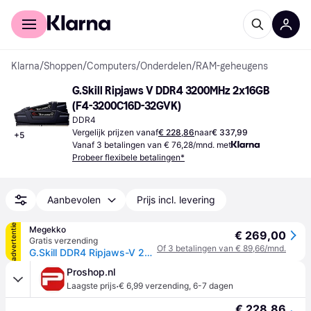
Voor shoppers
Voor bedrijven
Klarna
/
Shoppen
/
Computers
/
Onderdelen
/
RAM-geheugens
G.Skill Ripjaws V DDR4 3200MHz 2x16GB 
(F4-3200C16D-32GVK)
DDR4
Vergelijk prijzen vanaf
€ 228,86
naar
€ 337,99
+
5
Vanaf 3 betalingen van € 76,28/mnd. met
Probeer flexibele betalingen*
Aanbevolen
Prijs incl. levering
advertentie
Megekko
€ 269,00
Gratis verzending
Of 3 betalingen van € 89,66/mnd.
G.Skill DDR4 Ripjaws-V 2x16GB 3200
Proshop.nl
·
Laagste prijs
€ 6,99 verzending
,
6-7 dagen
€ 228,86