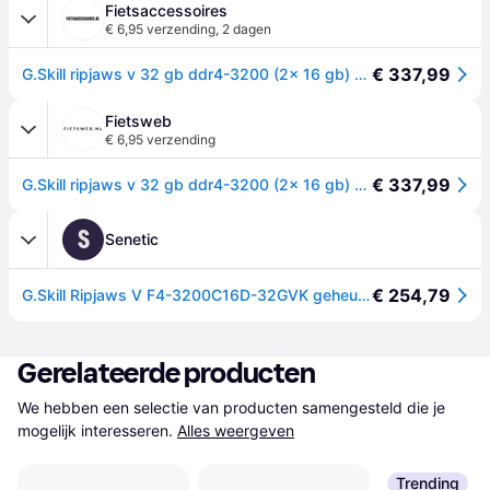
Fietsaccessoires
€ 6,95 verzending
,
2 dagen
€ 337,99
G.Skill ripjaws v 32 gb ddr4-3200 (2x 16 gb) werkgeheugen (zwart, f4-3200c16d-32gvk, xmp 2.0)
Fietsweb
€ 6,95 verzending
€ 337,99
G.Skill ripjaws v 32 gb ddr4-3200 (2x 16 gb) werkgeheugen (zwart, f4-3200c16d-32gvk, xmp 2.0)
S
Senetic
€ 254,79
G.Skill Ripjaws V F4-3200C16D-32GVK geheugenmodule F4-3200C16D-32GVK
Gerelateerde producten
We hebben een selectie van producten samengesteld die je 
mogelijk interesseren.
Alles weergeven
Trending