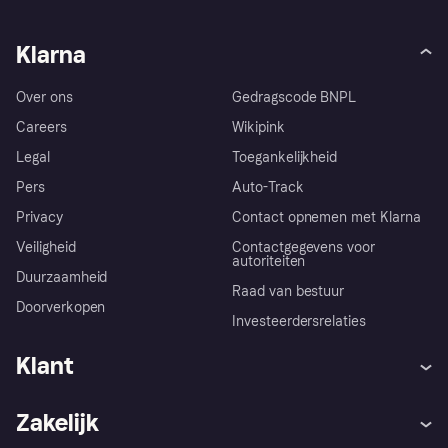
Klarna
Over ons
Gedragscode BNPL
Careers
Wikipink
Legal
Toegankelijkheid
Pers
Auto-Track
Privacy
Contact opnemen met Klarna
Veiligheid
Contactgegevens voor
autoriteiten
Duurzaamheid
Raad van bestuur
Doorverkopen
Investeerdersrelaties
Klant
Hulp
Klachten
Zakelijk
Login
Onze belofte