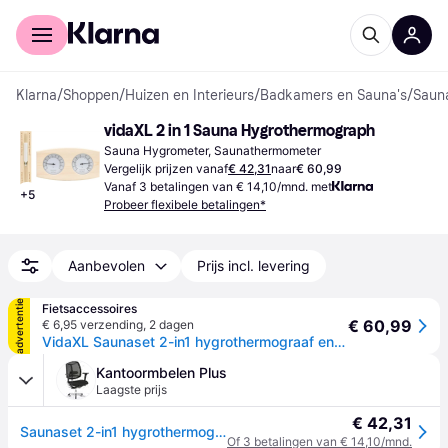
Voor shoppers
Voor bedrijven
Klarna
/
Shoppen
/
Huizen en Interieurs
/
Badkamers en Sauna's
/
Saun
vidaXL 2 in 1 Sauna Hygrothermograph
Sauna Hygrometer, Saunathermometer
Vergelijk prijzen vanaf
€ 42,31
naar
€ 60,99
Vanaf 3 betalingen van € 14,10/mnd. met
+
5
Probeer flexibele betalingen*
Aanbevolen
Prijs incl. levering
advertentie
Fietsaccessoires
€ 60,99
€ 6,95 verzending
,
2 dagen
VidaXL Saunaset 2-in1 hygrothermograaf en zandloper massief grenenhout
Kantoormbelen Plus
Laagste prijs
€ 42,31
Saunaset 2-in1 hygrothermograaf en zandloper massief grenenhout
Of 3 betalingen van € 14,10/mnd.