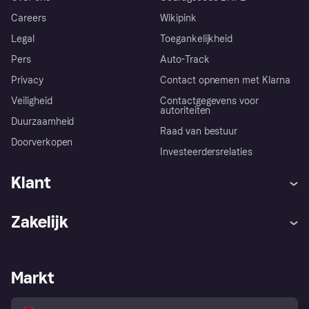
Careers
Wikipink
Legal
Toegankelijkheid
Pers
Auto-Track
Privacy
Contact opnemen met Klarna
Veiligheid
Contactgegevens voor
autoriteiten
Duurzaamheid
Raad van bestuur
Doorverkopen
Investeerdersrelaties
Klant
Hulp
Klachten
Zakelijk
Login
Onze belofte
Webwinkelsupport
Developers
De Klarna app
Privacyinstellingen
Zakelijke login
Operationele status
Markt
Winkeloverzicht
Je herroepingsrecht
Verkoop met Klarna
Platformen en partners
Kopersbescherming voor
consumenten