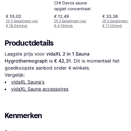
CHI Davos sauna
opgiet concentraat
€ 55,02
€ 12,49
€ 33,38
Of 3 betalingen van
Of 3 betalingen van
Of 3 betalingen 
€ 18,34/mnd.
€ 4,16/mnd.
€ 11,12/mnd.
Productdetails
Laagste prijs voor 
vidaXL 2 in 1 Sauna 
Hygrothermograph
 is 
€ 42,31
. Dit is momenteel het 
goedkoopste aanbod onder 
4
 winkels.
Vergelijk:
vidaXL Sauna's
vidaXL Sauna accessoires
Kenmerken