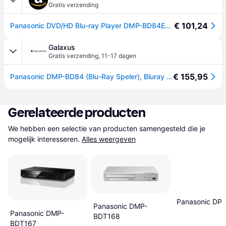
Gratis verzending
€ 101,24
Panasonic DVD/HD Blu-ray Player DMP-BD84EG-K I Blu-ray Disc HDMI VOD HD Internet @TV (Apps) Compact design zwart - Franse versie
Galaxus
Gratis verzending
,
11-17 dagen
€ 155,95
Panasonic DMP-BD84 (Blu-Ray Speler), Bluray speler + DVD speler, Zwart
Gerelateerde producten
We hebben een selectie van producten samengesteld die je 
mogelijk interesseren.
Alles weergeven
Panasonic DP
Panasonic DMP-
Panasonic DMP-
BDT168
BDT167