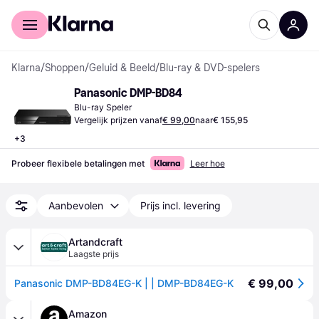
Voor shoppers
Voor bedrijven
Klarna
/
Shoppen
/
Geluid & Beeld
/
Blu-ray & DVD-spelers
Panasonic DMP-BD84
Blu-ray Speler
Vergelijk prijzen vanaf
€ 99,00
naar
€ 155,95
+
3
Probeer flexibele betalingen met
Leer hoe
Aanbevolen
Prijs incl. levering
Artandcraft
Laagste prijs
€ 99,00
Panasonic DMP-BD84EG-K | | DMP-BD84EG-K
Amazon