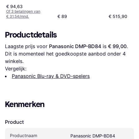
€ 94,63
Of 3 betalingen van
€ 89
€ 515,90
€ 31,54/mnd.
Productdetails
Laagste prijs voor 
Panasonic DMP-BD84
 is 
€ 99,00
. 
Dit is momenteel het goedkoopste aanbod onder 
4
winkels.
Vergelijk:
Panasonic Blu-ray & DVD-spelers
Kenmerken
Product
Productnaam
Panasonic DMP-BD84