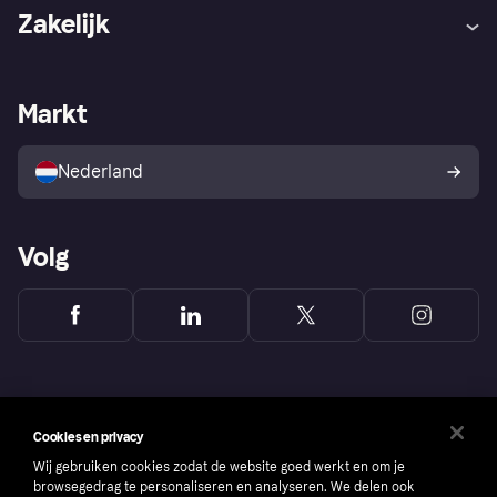
Hulp
Klachten
Zakelijk
Login
Onze belofte
Webwinkelsupport
Developers
De Klarna app
Privacyinstellingen
Zakelijke login
Operationele status
Markt
Winkeloverzicht
Je herroepingsrecht
Verkoop met Klarna
Platformen en partners
Kopersbescherming voor
consumenten
Nederland
Volg
Cookies en privacy
Wij gebruiken cookies zodat de website goed werkt en om je
browsegedrag te personaliseren en analyseren. We delen ook