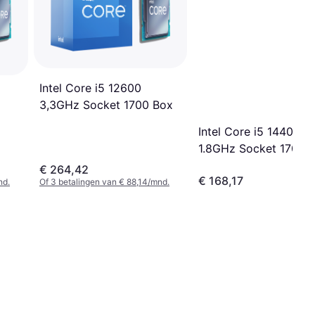
Intel Core i5 12600
3,3GHz Socket 1700 Box
Intel Core i5 14400F
1.8GHz Socket 1700 
€ 264,42
€ 168,17
nd.
Of 3 betalingen van € 88,14/mnd.