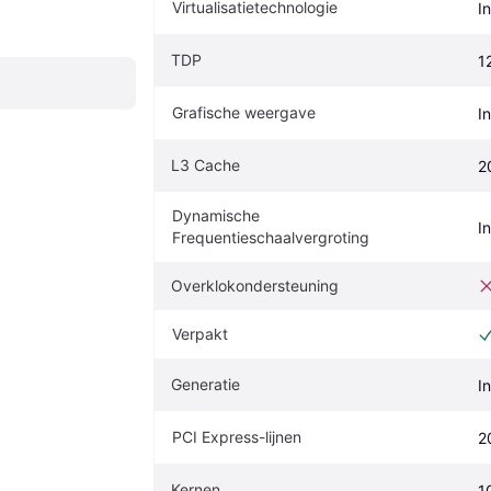
Virtualisatietechnologie
I
TDP
1
Grafische weergave
I
L3 Cache
2
Dynamische 
I
Frequentieschaalvergroting
Overklokondersteuning
Verpakt
Generatie
I
PCI Express-lijnen
2
Kernen
1