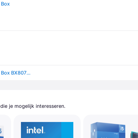
 Box
Intel Core i5-12600K processor 20 MB Smart Cache Box BX8071512600K
ie je mogelijk interesseren.