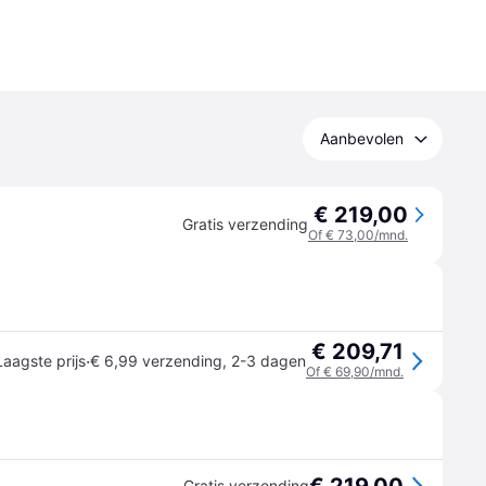
Aanbevolen
€ 219,00
Gratis verzending
Of € 73,00/mnd.
€ 209,71
·
Laagste prijs
€ 6,99 verzending
,
2-3 dagen
Of € 69,90/mnd.
Gratis verzending