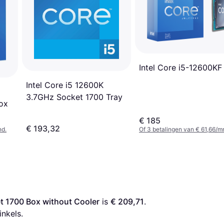
Intel Core i5-12600KF
Intel Core i5 12600K
3.7GHz Socket 1700 Tray
ox
€ 185
€ 193,32
nd.
Of 3 betalingen van € 61,66/m
t 1700 Box without Cooler
 is 
€ 209,71
. 
inkels.