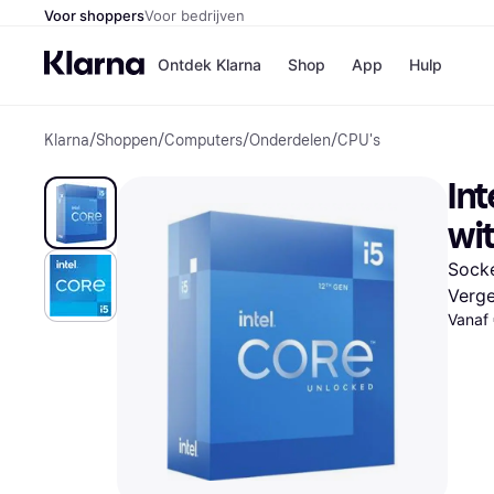
Voor shoppers
Voor bedrijven
Ontdek Klarna
Shop
App
Hulp
Klarna
/
Shoppen
/
Computers
/
Onderdelen
/
CPU's
Winkels
Media
B
Int
Bol
B
Booki
B
wi
H&M
B
Kruidv
Socke
Verge
Vanaf
Winkelove