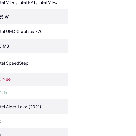
ntel VT-d, Intel EPT, Intel VT-x
25 W
ntel UHD Graphics 770
0 MB
ntel SpeedStep
Nee
Ja
ntel Alder Lake (2021)
0
0