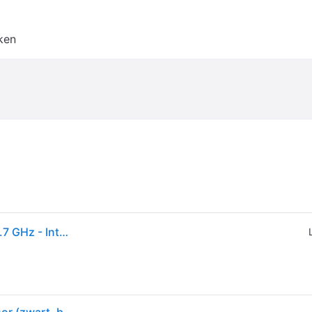
ken
Intel Core i5-12600K Alder Lake CPU - 10 kernen - 3.7 GHz - Intel LGA1700 - Intel Boxed (zonder koeler)