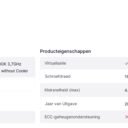
Producteigenschappen
Virtualisatie
600K 3,7GHz 
without Cooler
Schroefdraad
1
Kloksnelheid (max)
4
Jaar van Uitgave
2
ECC-geheugenondersteuning