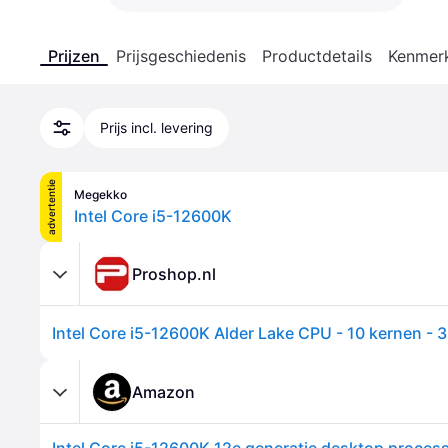
Prijzen
Prijsgeschiedenis
Productdetails
Kenmer
Prijs incl. levering
advertentie
Megekko
Intel Core i5-12600K
Proshop.nl
Amazon