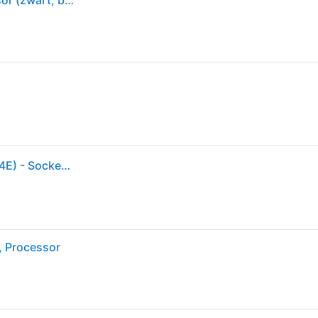
Intel Core i5-12600K 12e generatie desktop processor (zwart, basistakt: 3.7GHz Turboboost: 4.9GHz, 6 cores, LGA1700, RAM DDR4 en DDR5 tot 128 GB) BX8071512600K
Processor - INTEL - Core i5-12600K - 10 cores (6P+4E) - Socket LGA1700 - Chipset Serie 600 - TDP 125W (BX8071512600K)
, Processor