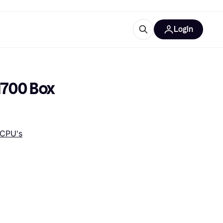
Login
trustingen
IM
1700 Box 
CPU's
gorieën