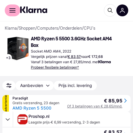
Voor shoppers
Voor bedrijven
Klarna
/
Shoppen
/
Computers
/
Onderdelen
/
CPU's
AMD Ryzen 5 5500 3.6GHz Socket AM4 
Box
Socket AMD AM4, 2022
Vergelijk prijzen vanaf
€ 83,57
naar
€ 172,68
+
3
Vanaf 3 betalingen van € 27,85/mnd. met
Probeer flexibele betalingen*
Aanbevolen
Prijs incl. levering
advertentie
Paradigit
€ 85,95
Gratis verzending
,
23 dagen
Of 3 betalingen van € 28,65/mnd.
AMD Ryzen 5 5500
Proshop.nl
·
Laagste prijs
€ 6,99 verzending
,
2-3 dagen
€ 83,57