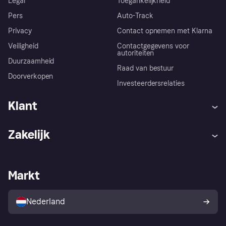
Legal
Toegankelijkheid
Pers
Auto-Track
Privacy
Contact opnemen met Klarna
Veiligheid
Contactgegevens voor
autoriteiten
Duurzaamheid
Raad van bestuur
Doorverkopen
Investeerdersrelaties
Klant
Hulp
Klachten
Zakelijk
Login
Onze belofte
Webwinkelsupport
Developers
De Klarna app
Privacyinstellingen
Zakelijke login
Operationele status
Markt
Winkeloverzicht
Je herroepingsrecht
Verkoop met Klarna
Platformen en partners
Kopersbescherming voor
consumenten
Nederland