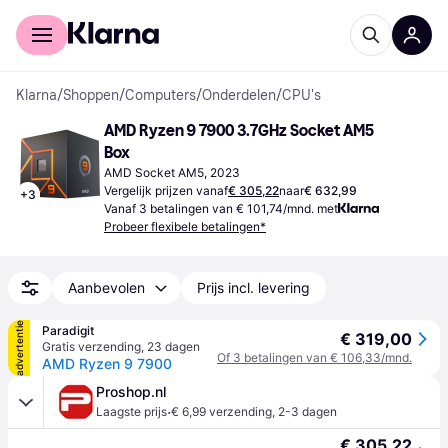
Voor shoppers
Voor bedrijven
Klarna
/
Shoppen
/
Computers
/
Onderdelen
/
CPU's
AMD Ryzen 9 7900 3.7GHz Socket AM5 
Box
AMD Socket AM5, 2023
Vergelijk prijzen vanaf
€ 305,22
naar
€ 632,99
+
3
Vanaf 3 betalingen van € 101,74/mnd. met
Probeer flexibele betalingen*
Aanbevolen
Prijs incl. levering
advertentie
Paradigit
€ 319,00
Gratis verzending
,
23 dagen
Of 3 betalingen van € 106,33/mnd.
AMD Ryzen 9 7900
Proshop.nl
·
Laagste prijs
€ 6,99 verzending
,
2-3 dagen
€ 305,22