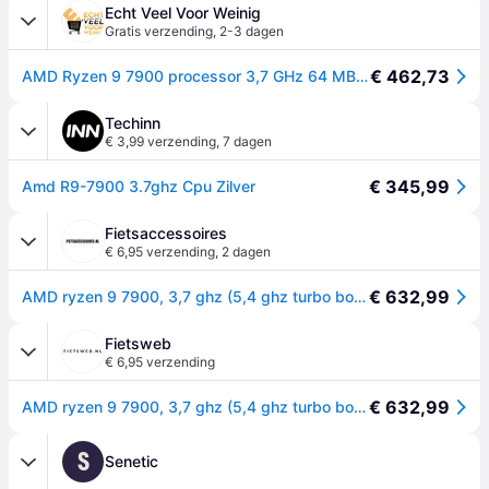
Echt Veel Voor Weinig
Gratis verzending
,
2-3 dagen
€ 462,73
AMD Ryzen 9 7900 processor 3,7 GHz 64 MB L3 Doos
Techinn
€ 3,99 verzending
,
7 dagen
€ 345,99
Amd R9-7900 3.7ghz Cpu Zilver
Fietsaccessoires
€ 6,95 verzending
,
2 dagen
€ 632,99
AMD ryzen 9 7900, 3,7 ghz (5,4 ghz turbo boost) socket am5 processor (unlocked, wraith prism, boxed)
Fietsweb
€ 6,95 verzending
€ 632,99
AMD ryzen 9 7900, 3,7 ghz (5,4 ghz turbo boost) socket am5 processor (unlocked, wraith prism, boxed)
S
Senetic