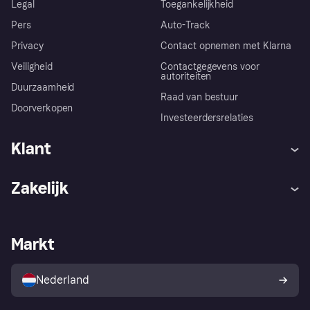
Legal
Toegankelijkheid
Pers
Auto-Track
Privacy
Contact opnemen met Klarna
Veiligheid
Contactgegevens voor
autoriteiten
Duurzaamheid
Raad van bestuur
Doorverkopen
Investeerdersrelaties
Klant
Hulp
Klachten
Zakelijk
Login
Onze belofte
Webwinkelsupport
Developers
De Klarna app
Privacyinstellingen
Zakelijke login
Operationele status
Markt
Winkeloverzicht
Je herroepingsrecht
Verkoop met Klarna
Platformen en partners
Kopersbescherming voor
consumenten
Nederland