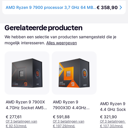
€ 358,90
AMD Ryzen 9 7900 processor 3,7 GHz 64 MB L3 Doos 100-100000590BOX
Gerelateerde producten
We hebben een selectie van producten samengesteld die je 
mogelijk interesseren.
Alles weergeven
AMD Ryzen 9 7900X
AMD Ryzen 9
AMD Ryzen 9 
4.7GHz Socket AM5
7900X3D 4.4GHz
4.4 GHz Sock
Box
Socket AM5 Box
Boxed
€ 277,61
€ 591,88
€ 321,90
without Cooler
Of 3 betalingen van
Of 3 betalingen van
Of 3 betalingen 
€ 92,53/mnd.
€ 197,29/mnd.
€ 107,30/mnd.