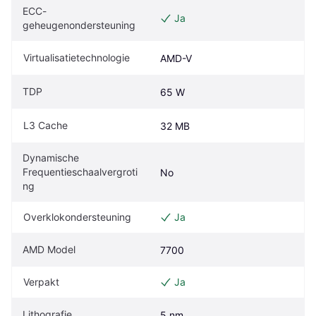
ECC-
Ja
geheugenondersteuning
Virtualisatietechnologie
AMD-V
TDP
65 W
L3 Cache
32 MB
Dynamische 
Frequentieschaalvergroti
No
ng
Overklokondersteuning
Ja
AMD Model
7700
Verpakt
Ja
Lithografie
5 nm