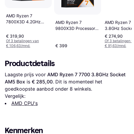
AMD Ryzen 7
7800X3D 4.2GHz
AMD Ryzen 7 
AMD Ryzen 7
Socket AM5 Box
3.8GHz Socke
9800X3D Processor
without Cooler
Box without Co
4.7 GHz 104 MB
€ 319,90
€ 274,90
Of 3 betalingen van
Of 3 betalingen 
€ 399
€ 106,63/mnd.
€ 91,63/mnd.
Productdetails
Laagste prijs voor 
AMD Ryzen 7 7700 3.8GHz Socket 
AM5 Box
 is 
€ 285,00
. Dit is momenteel het 
goedkoopste aanbod onder 
8
 winkels.
Vergelijk:
AMD CPU's
Kenmerken