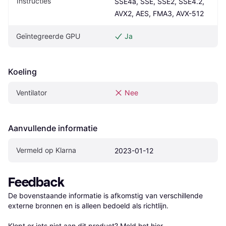
Instructies
SSE4a, SSE, SSE2, SSE4.2, 
AVX2, AES, FMA3, AVX-512
Geïntegreerde GPU
Ja
Koeling
Ventilator
Nee
Aanvullende informatie
Vermeld op Klarna
2023-01-12
Feedback
De bovenstaande informatie is afkomstig van verschillende 
externe bronnen en is alleen bedoeld als richtlijn.

Klopt er iets niet aan dit product? 
Meld het hier.
.