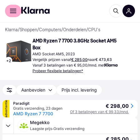
Voor shoppers
Voor bedrijven
Klarna
/
Shoppen
/
Computers
/
Onderdelen
/
CPU's
AMD Ryzen 7 7700 3.8GHz Socket AM5 
Box
AMD Socket AM5, 2023
Vergelijk prijzen vanaf
€ 285,00
naar
€ 473,63
+
2
Vanaf 3 betalingen van € 95,00/mnd. met
Probeer flexibele betalingen*
Aanbevolen
Prijs incl. levering
advertentie
Paradigit
€ 298,00
Gratis verzending
,
23 dagen
Of 3 betalingen van € 99,33/mnd.
AMD Ryzen 7 7700
Megekko
·
Laagste prijs
Gratis verzending
€ 285,00