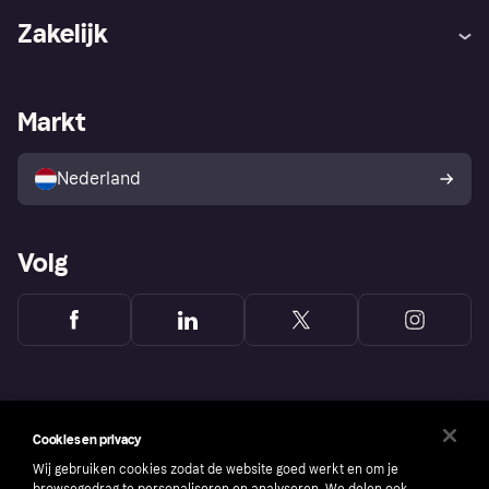
Hulp
Klachten
Zakelijk
Login
Onze belofte
Webwinkelsupport
Developers
De Klarna app
Privacyinstellingen
Zakelijke login
Operationele status
Markt
Winkeloverzicht
Je herroepingsrecht
Verkoop met Klarna
Platformen en partners
Kopersbescherming voor
consumenten
Nederland
Volg
Cookies en privacy
Wij gebruiken cookies zodat de website goed werkt en om je