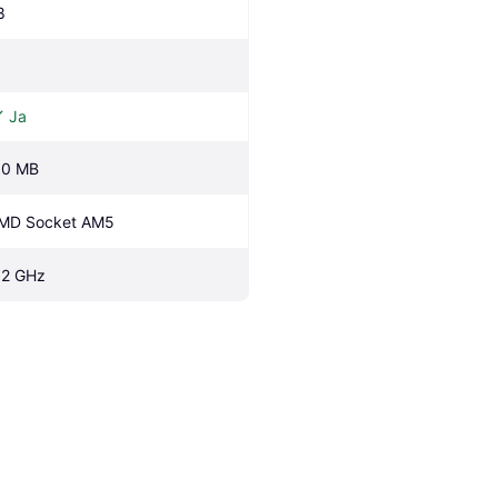
8
Ja
.0 MB
MD Socket AM5
.2 GHz