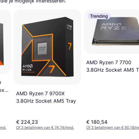
ie je mogelijk interesseren.
Trending
AMD Ryzen 7 7700
3.8GHz Socket AM5 T
D
ox
AMD Ryzen 7 9700X
3.8GHz Socket AM5 Tray
€ 224,23
€ 180,54
mnd.
Of 3 betalingen van € 74,74/mnd.
Of 3 betalingen van € 60,18/m