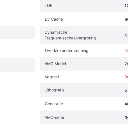
TDP
1
L3 Cache
9
Dynamische 
N
Frequentieschaalvergroting
Overklokondersteuning
AMD Model
7
Verpakt
Lithografie
5
Generatie
A
AMD-serie
R