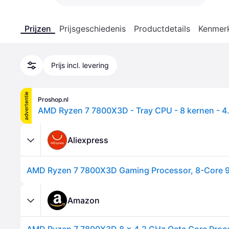
Prijzen
Prijsgeschiedenis
Productdetails
Kenmer
Prijs incl. levering
advertentie
Proshop.nl
Aliexpress
Amazon