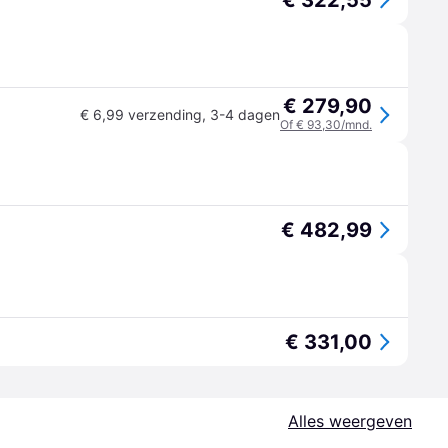
€ 322,55
€ 279,90
€ 6,99 verzending
,
3-4 dagen
Of € 93,30/mnd.
€ 482,99
€ 331,00
Alles weergeven