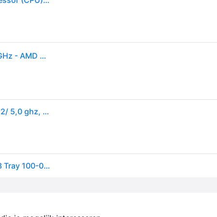
AMD Ryzen 7 7800X3D 8 x 4,2 GHz Octa Core Processor (CPU) Tray Socket (PC): AM5 120W
AMD Ryzen 7 7800X3D - Tray CPU - 8 kernen - 4.2 GHz - AMD AM5 - OEM/tray (zonder koeler)
AMD 100-000000910 ryzen 7 7800x3d tray, am5, 4,2/ 5,0 ghz, 8xcore ht, 96mb, 120w
AMD Ryzen 7 7800X3D processor 4,2 GHz 96 MB L3 Tray 100-000000910