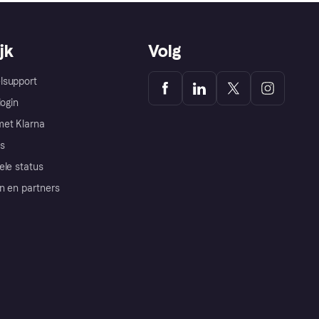
jk
Volg
lsupport
login
et Klarna
s
ele status
n en partners