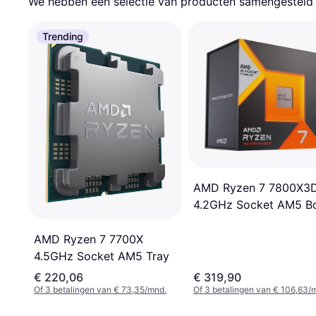
We hebben een selectie van producten samengesteld d
Trending
AMD Ryzen 7 7800X3
4.2GHz Socket AM5 B
without Cooler
AMD Ryzen 7 7700X
4.5GHz Socket AM5 Tray
€ 220,06
€ 319,90
Of 3 betalingen van € 73,35/mnd.
Of 3 betalingen van € 106,63/