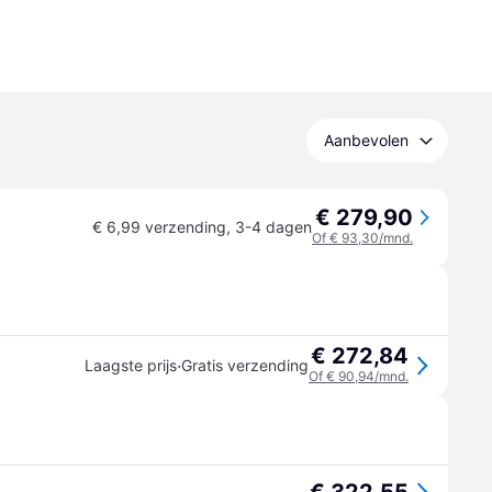
Aanbevolen
€ 279,90
€ 6,99 verzending
,
3-4 dagen
Of € 93,30/mnd.
€ 272,84
·
Laagste prijs
Gratis verzending
Of € 90,94/mnd.