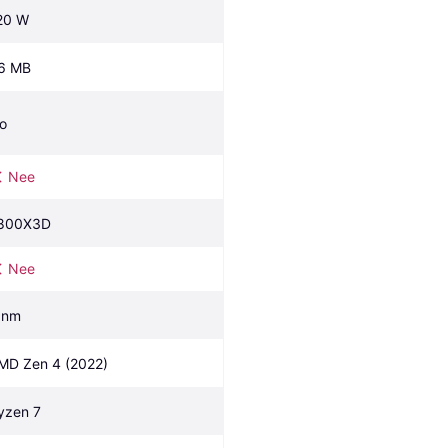
20 W
6 MB
o
Nee
800X3D
Nee
 nm
MD Zen 4 (2022)
yzen 7