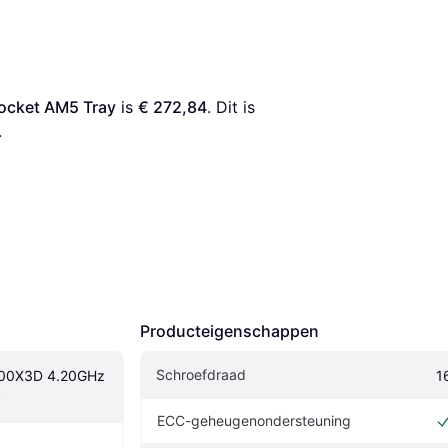
ocket AM5 Tray
 is 
€ 272,84
. Dit is 
.
Producteigenschappen
Schroefdraad
00X3D 4.20GHz 
1
y
ECC-geheugenondersteuning