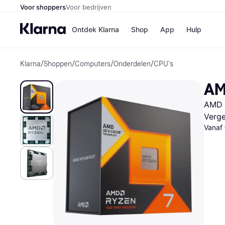
Voor shoppers
Voor bedrijven
Ontdek Klarna
Shop
App
Hulp
Klarna
/
Shoppen
/
Computers
/
Onderdelen
/
CPU's
Winkels
Media
B
AM
Bol
B
Booki
B
AMD 
H&M
B
Kruidv
Verge
Vanaf
Winkelove