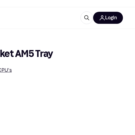
Login
trustingen
IM
ket AM5 Tray
CPU's
gorieën