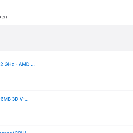
ken
AMD Ryzen 7 7800X3D - Tray CPU - 8 kernen - 4.2 GHz - AMD AM5 - OEM/tray (zonder koeler)
AMD Ryzen 7 7800X3D Gaming Processor, 8-Core 96MB 3D V-Cache, Socket AM5, 5,0 GHz, geen ventilator inbegrepen