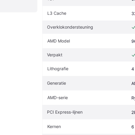
L3 Cache
3
Overklokondersteuning
AMD Model
9
Verpakt
Lithografie
4
Generatie
A
AMD-serie
R
PCI Express-lijnen
2
Kernen
6