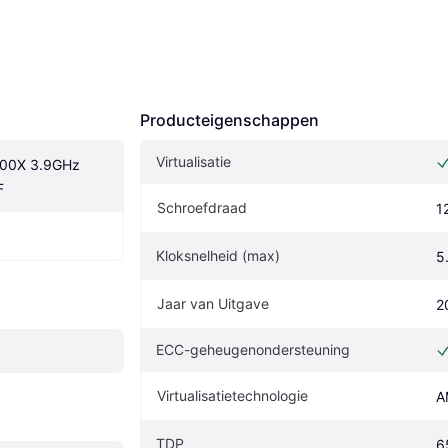
Producteigenschappen
Virtualisatie
00X 3.9GHz 
F
Schroefdraad
1
Kloksnelheid (max)
5
Jaar van Uitgave
2
ECC-geheugenondersteuning
Virtualisatietechnologie
A
TDP
6