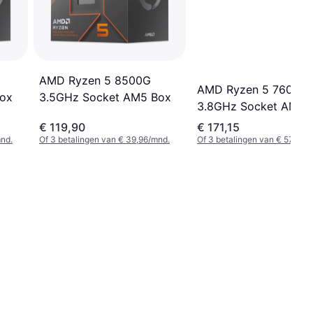
AMD Ryzen 5 8500G
AMD Ryzen 5 7600
3.5GHz Socket AM5 Box
Box
3.8GHz Socket AM5 
With Cooler
€ 119,90
€ 171,15
mnd.
Of 3 betalingen van € 39,96/mnd.
Of 3 betalingen van € 57,05/