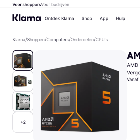
Voor shoppers
Voor bedrijven
Ontdek Klarna
Shop
App
Hulp
Klarna
/
Shoppen
/
Computers
/
Onderdelen
/
CPU's
Winkels
Media
B
AM
Bol
B
Booki
B
AMD 
H&M
B
Kruidv
Verge
Vanaf
Winkelove
+2