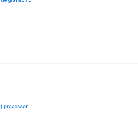
AMD Ryzen 5 9600X Processor (Radeon geïntegreerde grafische kaart, 6 Cores/12 Threads ,65W TDP, Socket AM5, Cache 38MB,tot 5.4 GHz klokfrequentie, zonder koeler)
) processor