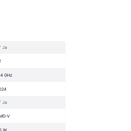
Ja
2
.4 GHz
024
Ja
MD-V
5 W