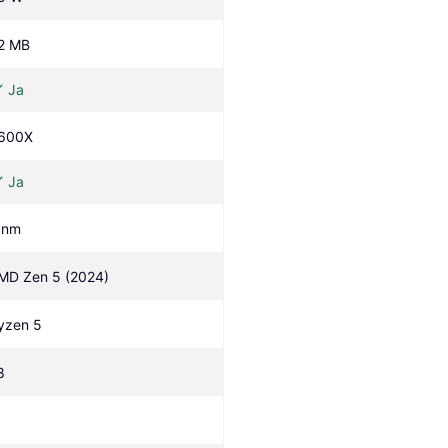
2 MB
Ja
600X
Ja
 nm
MD Zen 5 (2024)
yzen 5
8