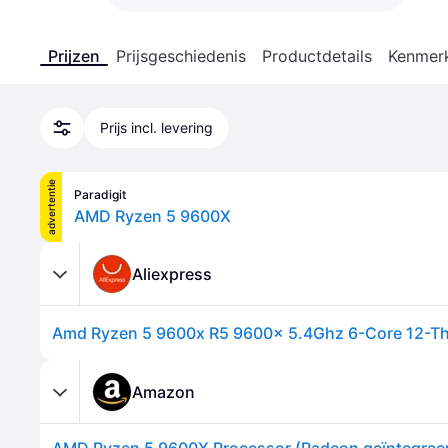
Prijzen
Prijsgeschiedenis
Productdetails
Kenmer
Prijs incl. levering
advertentie
Paradigit
AMD Ryzen 5 9600X
Aliexpress
Amazon