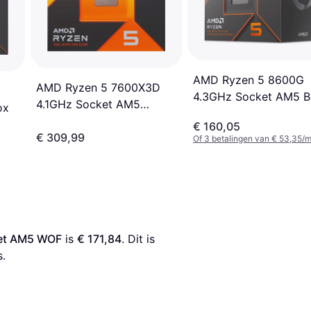
AMD Ryzen 5 8600G
AMD Ryzen 5 7600X3D
4.3GHz Socket AM5 
4.1GHz Socket AM5
ox
Boxed
€ 160,05
€ 309,99
Of 3 betalingen van € 53,35/
et AM5 WOF
 is 
€ 171,84
. Dit is 
s.