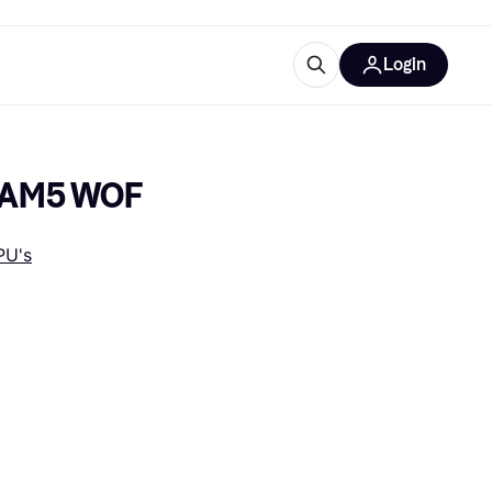
Login
trustingen
IM
t AM5 WOF
PU's
gorieën