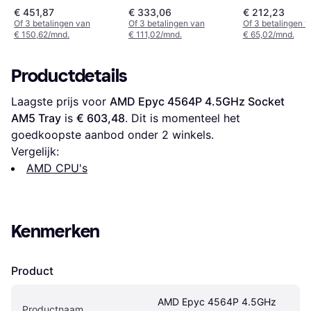
Tray
Tray
Tray
€ 451,87
€ 333,06
€ 212,23
Of 3 betalingen van
Of 3 betalingen van
Of 3 betalingen 
€ 150,62/mnd.
€ 111,02/mnd.
€ 65,02/mnd.
Productdetails
Laagste prijs voor 
AMD Epyc 4564P 4.5GHz Socket 
AM5 Tray
 is 
€ 603,48
. Dit is momenteel het 
goedkoopste aanbod onder 
2
 winkels.
Vergelijk:
AMD CPU's
Kenmerken
Product
AMD Epyc 4564P 4.5GHz 
Productnaam