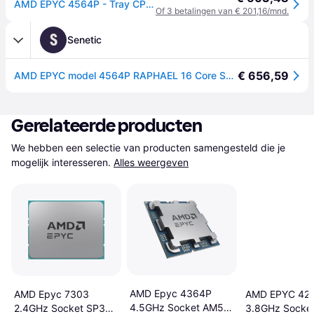
AMD EPYC 4564P - Tray CPU - 16 kernen - 4.5 GHz - AMD AM5 - OEM/tray (zonder koeler)
Of 3 betalingen van € 201,16/mnd.
S
Senetic
€ 656,59
AMD EPYC model 4564P RAPHAEL 16 Core Socket AM5 TRAY 100-000001476
Gerelateerde producten
We hebben een selectie van producten samengesteld die je 
mogelijk interesseren.
Alles weergeven
AMD Epyc 4364P
AMD Epyc 7303
AMD EPYC 42
4.5GHz Socket AM5
2.4GHz Socket SP3
3.8GHz Socke