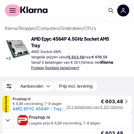
Voor shoppers
Voor bedrijven
Klarna
/
Shoppen
/
Computers
/
Onderdelen
/
CPU's
AMD Epyc 4564P 4.5GHz Socket AM5 
Tray
AMD Socket AM5
Vergelijk prijzen vanaf
€ 603,48
naar
€ 656,59
+
3
Vanaf 3 betalingen van € 201,16/mnd. met
Probeer flexibele betalingen*
Aanbevolen
Prijs incl. levering
advertentie
Proshop.nl
€ 603,48
€ 6,99 verzending
,
7-8 dagen
Of 3 betalingen van € 201,16/mnd.
AMD EPYC 4564P - Tray CPU - 16 kernen - 4.5 GHz - AMD AM5 - OEM/tray (zonder koeler)
Proshop.nl
·
Laagste prijs
€ 6,99 verzending
,
7-8 dagen
€ 603,48