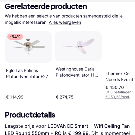
Gerelateerde producten
We hebben een selectie van producten samengesteld die je 
mogelijk interesseren.
Alles weergeven
-54%
Westinghouse Carla
Eglo Las Palmas
Thermex Ceili
Plafondventilator 117
Plafondventilator E27
Noords Evoluti
cm
120/48
€ 450,70
Of 3 betalingen 
€ 114,99
€ 274,75
€ 150,23/mnd.
Productdetails
Laagste prijs voor 
LEDVANCE Smart + Wifi Ceiling Fan 
LED Round 550mm + RC
 is 
€ 199,99
. Dit is momenteel 