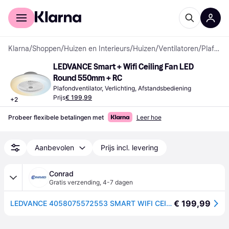
Voor shoppers
Voor bedrijven
Klarna
/
Shoppen
/
Huizen en Interieurs
/
Huizen
/
Ventilatoren
/
Plafondventilatoren
LEDVANCE Smart + Wifi Ceiling Fan LED 
Round 550mm + RC
Plafondventilator, Verlichting, Afstandsbediening
Prijs
€ 199,99
+
2
Probeer flexibele betalingen met
Leer hoe
Aanbevolen
Prijs incl. levering
Conrad
Gratis verzending
,
4-7 dagen
€ 199,99
LEDVANCE 4058075572553 SMART WIFI CEILING FAN LED-plafondlamp met ventilator LED LED vast ingebouwd 74 W Wit