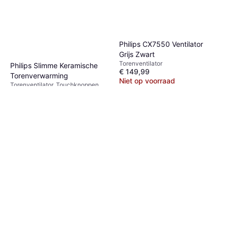
Philips CX7550 Ventilator
Grijs Zwart
Torenventilator
Philips Slimme Keramische
€ 149,99
Torenverwarming
Niet op voorraad
Torenventilator, Touchknoppen,
€ 99
Afstandsbediening, Keramiek,
Timer, Zwenkend, Stil (41 dB)
5 winkels