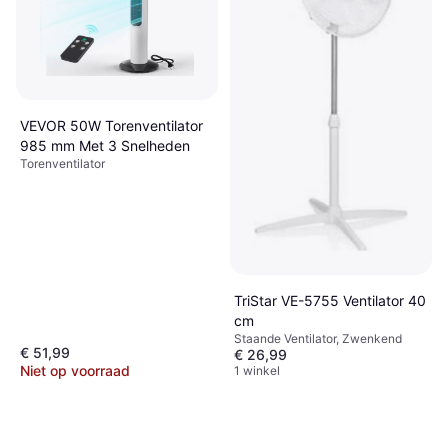
VEVOR 50W Torenventilator
985 mm Met 3 Snelheden
Torenventilator
Dyson AM07 White
Torenventilator, Zwenkend, Timer,
€ 309
Afstandsbediening
Niet op voorraad
TriStar VE-5755 Ventilator 40
cm
Staande Ventilator, Zwenkend
€ 51,99
€ 26,99
Niet op voorraad
1 winkel