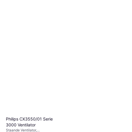
Philips Statief Ventilator Serie
2000 CX2550 00
Staande Ventilator, Zwenkend,
€ 84,99
Afstandsbediening, Timer
3 winkels
Philips CX3550/01 Serie
3000 Ventilator
Staande Ventilator,