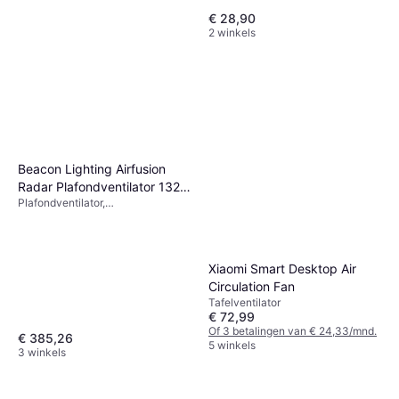
€ 28,90
2 winkels
Xiaomi Smart Standing Fan 2
Lite
Staande Ventilator, Kantelbaar,
€ 69,99
Timer, Stil (27 dB)
Niet op voorraad
Beacon Lighting Airfusion
Radar Plafondventilator 132
Plafondventilator,
cm
Afstandsbediening, Verlichting
Xiaomi Smart Desktop Air
Circulation Fan
Tafelventilator
€ 72,99
Of 3 betalingen van € 24,33/mnd.
€ 385,26
5 winkels
3 winkels