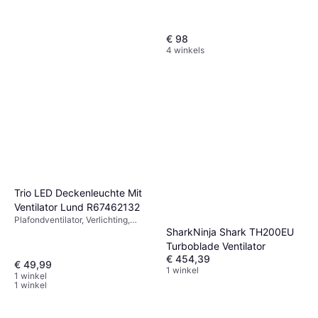
€ 98
4 winkels
Trio LED Deckenleuchte Mit
Ventilator Lund R67462132
Plafondventilator, Verlichting,
Afstandsbediening
SharkNinja Shark TH200EU
Midea Bladeless Fan with Air
Turboblade Ventilator
Purifier MFP-120
€ 454,39
Torenventilator
€ 49,99
1 winkel
€ 130,64
1 winkel
1 winkel