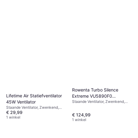
Rowenta Turbo Silence
Lifetime Air Statiefventilator
Extreme VU5890F0
45W Ventilator
Staande Ventilator, Zwenkend,
Ventilator
Afstandsbediening
Staande Ventilator, Zwenkend,
€ 29,99
Afstandsbediening
€ 124,99
1 winkel
1 winkel