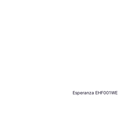
Esperanza EHF001WE
Huishoudelijke Ventilator Grijs
Staande Ventilator, Zwenkend
€ 49,66
1 winkel
Xiaomi Mijia Smart Standing
Fan Pro Slim
Torenventilator
€ 119,99