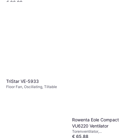
€ 26,99
Kantelbaar
1 winkel
TriStar VE-5933
Floor Fan, Oscillating, Tiltable
Rowenta Eole Compact
VU6220 Ventilator
Torenventilator,
€ 65,88
Afstandsbediening, Timer,