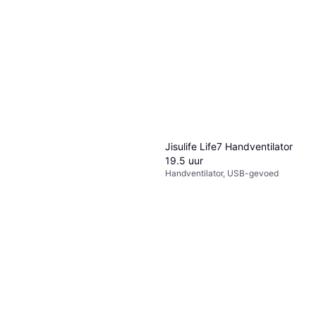
Philips Torenventilator
Torenventilator, Zwenkend,
€ 99,99
Afstandsbediening, Timer
Niet op voorraad
Jisulife Life7 Handventilator
19.5 uur
Handventilator, USB-gevoed