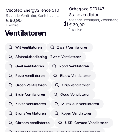
1
2
3
...
34
...
65
Orbegozo SF0147
Cecotec EnergySilence 510
Standventilator
Staande Ventilator, Kantelbaar,
€ 60,90
Staande Ventilator, Zwenkend
Timer, Zwenkend
Populaire zoekopdrachten in 
€ 30,90
1 winkel
1 winkel
Ventilatoren
Wit Ventilatoren
Zwart Ventilatoren
Afstandsbediening - Zwart Ventilatoren
Geel Ventilatoren
Rood Ventilatoren
Roze Ventilatoren
Blauw Ventilatoren
Groen Ventilatoren
Grijs Ventilatoren
Bruin Ventilatoren
Goud Ventilatoren
Zilver Ventilatoren
Multikleur Ventilatoren
Brons Ventilatoren
Koper Ventilatoren
Chroom Ventilatoren
USB-Gevoed Ventilatoren