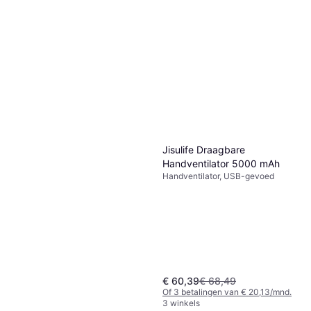
Cecotec Kolom Ventilator
EnergySilence 1090 Smart
Torenventilator, Timer,
Tower Fan
€ 65,18
Afstandsbediening, Zwenkend
2 winkels
Jisulife Draagbare
Handventilator 5000 mAh
Handventilator, USB-gevoed
€ 60,39
€ 68,49
Of 3 betalingen van € 20,13/mnd.
3 winkels