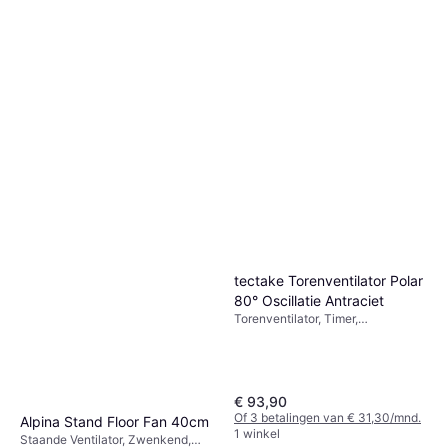
Link Pre-Heat
Torenventilator
€ 359
3 winkels
tectake Torenventilator Polar
80° Oscillatie Antraciet
Torenventilator, Timer,
Afstandsbediening, Zwenkend
€ 93,90
Of 3 betalingen van € 31,30/mnd.
Alpina Stand Floor Fan 40cm
1 winkel
Staande Ventilator, Zwenkend,