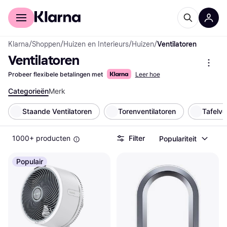
Voor shoppers
Voor bedrijven
Klarna
/
Shoppen
/
Huizen en Interieurs
/
Huizen
/
Ventilatoren
Ventilatoren
Probeer flexibele betalingen met
Leer hoe
Categorieën
Merk
Staande Ventilatoren
Torenventilatoren
Tafelve
1000+ producten
Filter
Populariteit
Populair