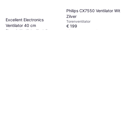
Philips CX7550 Ventilator Wit
Zilver
Excellent Electronics
Torenventilator
Ventilator 40 cm
€ 199
Staande Ventilator, Kantelbaar,
Niet op voorraad
€ 16,49
Zwenkend
1 winkel