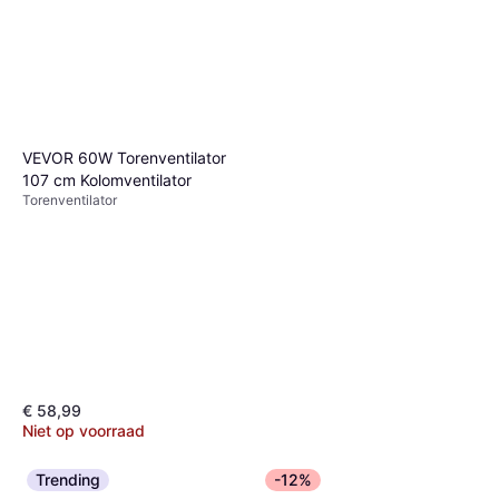
€ 40,90
1 winkel
Xiaomi Mi Smart
Standventilator 2 EU
Torenventilator, Timer, Zwenkend
BHR8846EU
€ 150,76
3 winkels
VEVOR 60W Torenventilator
107 cm Kolomventilator
Torenventilator
€ 58,99
Niet op voorraad
Trending
-12%