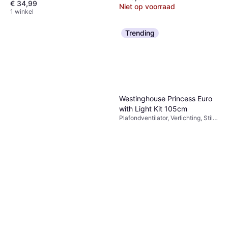
€ 34,99
Zwenkend
Niet op voorraad
1 winkel
Trending
Westinghouse Princess Euro
with Light Kit 105cm
Plafondventilator, Verlichting, Stil
(47 dB)