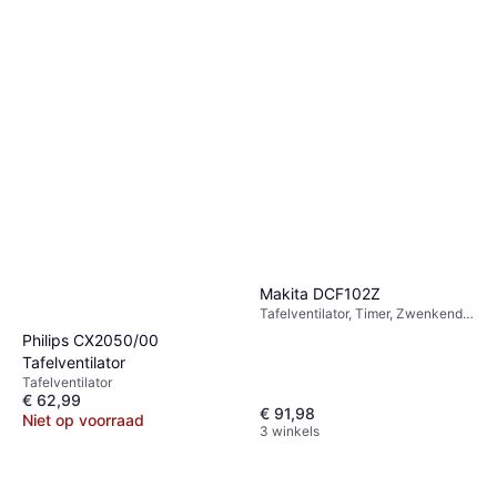
Eurom VSM16
Statiefventilator
Staande Ventilator, Zwenkend
€ 85
1 winkel
Makita DCF102Z
Tafelventilator, Timer, Zwenkend,
Kantelbaar
Philips CX2050/00
Tafelventilator
Tafelventilator
€ 62,99
€ 91,98
Niet op voorraad
3 winkels