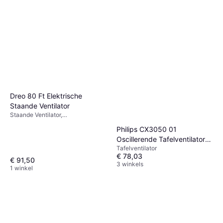
Dreo 80 Ft Elektrische
Staande Ventilator
Staande Ventilator,
Afstandsbediening, Zwenkend,
Philips CX3050 01
Timer
Oscillerende Tafelventilator
Tafelventilator
Serie 3000
€ 78,03
€ 91,50
3 winkels
1 winkel