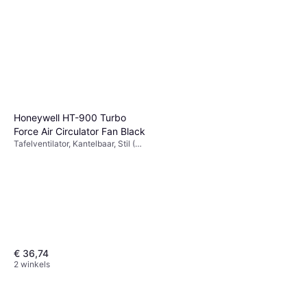
Honeywell HT-900 Turbo
Force Air Circulator Fan Black
Tafelventilator, Kantelbaar, Stil (39
dB)
€ 36,74
2 winkels
Dyson Hot Cool HF1 Remote