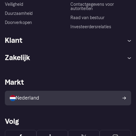
Veiligheid
Contactgegevens voor
autoriteiten
Duurzaamheid
Raad van bestuur
Doorverkopen
Investeerdersrelaties
Klant
Hulp
Klachten
Zakelijk
Login
Onze belofte
Webwinkelsupport
Developers
De Klarna app
Privacyinstellingen
Zakelijke login
Operationele status
Markt
Winkeloverzicht
Je herroepingsrecht
Verkoop met Klarna
Platformen en partners
Kopersbescherming voor
consumenten
Nederland
Volg