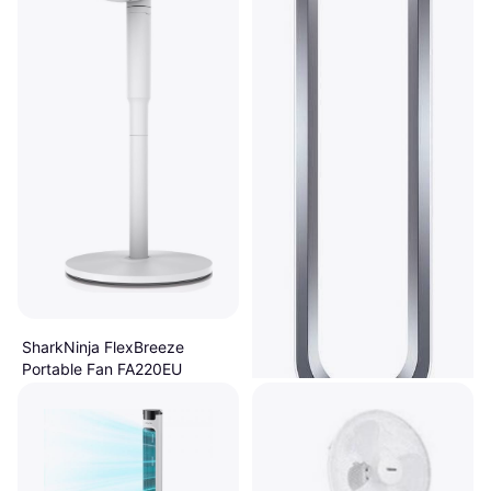
SharkNinja FlexBreeze
Portable Fan FA220EU
Staande Ventilator,
€ 305,69
Afstandsbediening, Zwenkend
2 winkels