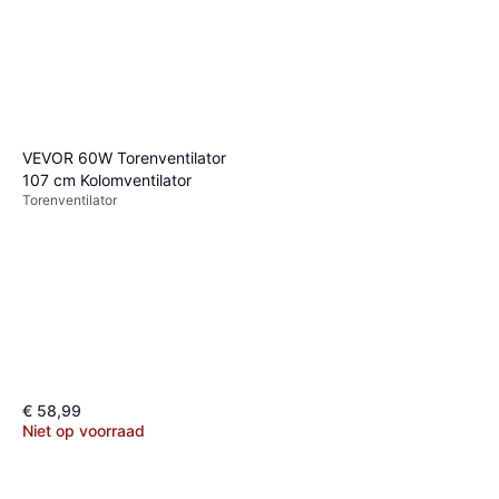
Niet op voorraad
€ 40,90
1 winkel
VEVOR 60W Torenventilator
107 cm Kolomventilator
Torenventilator
€ 58,99
Niet op voorraad
Eurom VSM16