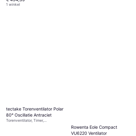
1 winkel
Philips Torenventilator
Torenventilator, Zwenkend,
€ 171,33
Afstandsbediening, Timer
2 winkels
tectake Torenventilator Polar
80° Oscillatie Antraciet
Torenventilator, Timer,
Afstandsbediening, Zwenkend
Rowenta Eole Compact
VU6220 Ventilator