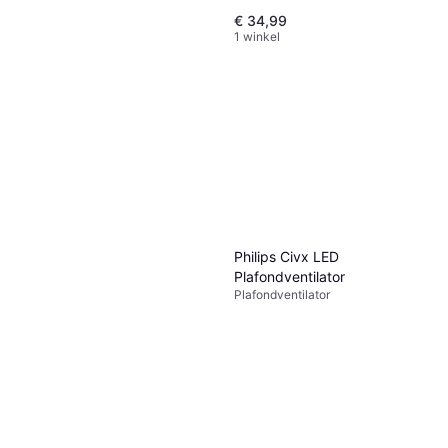
€ 34,99
1 winkel
Cecotec EnergySilence 530
PowerConnected
Staande Ventilator,
€ 62,90
Afstandsbediening, Zwenkend,
Timer
1 winkel
Philips Civx LED
Plafondventilator
Plafondventilator