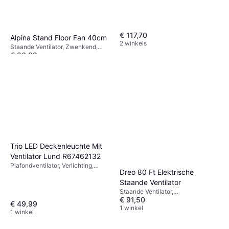
€ 117,70
Alpina Stand Floor Fan 40cm
2 winkels
Staande Ventilator, Zwenkend,
€ 26,99
Kantelbaar
1 winkel
Trio LED Deckenleuchte Mit
Ventilator Lund R67462132
Plafondventilator, Verlichting,
Dreo 80 Ft Elektrische
Afstandsbediening
Staande Ventilator
Staande Ventilator,
€ 91,50
Afstandsbediening, Zwenkend,
€ 49,99
Timer
1 winkel
1 winkel