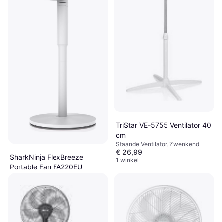
TriStar VE-5755 Ventilator 40
cm
Staande Ventilator, Zwenkend
€ 26,99
SharkNinja FlexBreeze
1 winkel
Portable Fan FA220EU
Staande Ventilator,
€ 249
Afstandsbediening, Zwenkend
Niet op voorraad