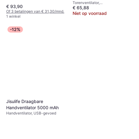
Torenventilator,
€ 93,90
€ 65,88
Afstandsbediening, Timer,
Of 3 betalingen van € 31,30/mnd.
Zwenkend
Niet op voorraad
1 winkel
-12%
Jisulife Draagbare
Handventilator 5000 mAh
Handventilator, USB-gevoed