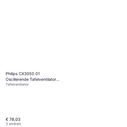
Philips CX3050 01
Oscillerende Tafelventilator
Tafelventilator
Serie 3000
€ 78,03
3 winkels