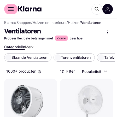
Voor shoppers
Voor bedrijven
Klarna
/
Shoppen
/
Huizen en Interieurs
/
Huizen
/
Ventilatoren
Ventilatoren
Probeer flexibele betalingen met
Leer hoe
Categorieën
Merk
Staande Ventilatoren
Torenventilatoren
Tafelve
1000+ producten
Filter
Populariteit