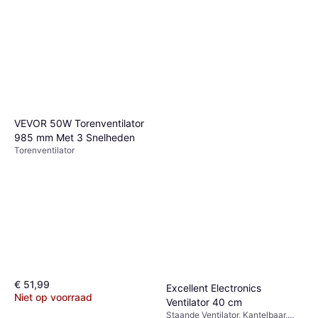
Philips Statief Ventilator Serie
2000 CX2550 00
Staande Ventilator, Zwenkend,
€ 82
Afstandsbediening, Timer
4 winkels
VEVOR 50W Torenventilator
985 mm Met 3 Snelheden
Torenventilator
€ 51,99
Excellent Electronics
Niet op voorraad
Ventilator 40 cm
Staande Ventilator, Kantelbaar,