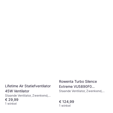
Rowenta Turbo Silence
Lifetime Air Statiefventilator
Extreme VU5890F0
45W Ventilator
Staande Ventilator, Zwenkend,
Ventilator
Afstandsbediening
Staande Ventilator, Zwenkend,
€ 29,99
Afstandsbediening
€ 124,99
1 winkel
1 winkel