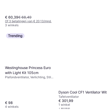
€ 60,39
€ 68,49
Of 3 betalingen van € 20,13/mnd.
3 winkels
Trending
Westinghouse Princess Euro
with Light Kit 105cm
Plafondventilator, Verlichting, Stil
(47 dB)
Midea Bladeless Fan with Air
Dyson Cool CF1 Ventilator Wit
Purifier MFP-120
Tafelventilator
Torenventilator
€ 301,99
€ 98
€ 130,64
1 winkel
4 winkels
1 winkel