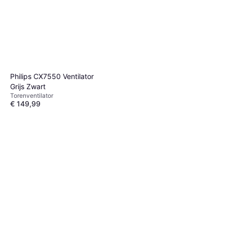
Philips CX7550 Ventilator
Grijs Zwart
Torenventilator
€ 149,99
Niet op voorraad
Xiaomi Mijia Smart Standing
Fan Pro Slim
Torenventilator
€ 119,99
Niet op voorraad