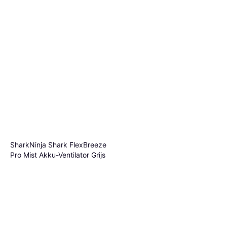
SharkNinja Shark FlexBreeze
Pro Mist Akku-Ventilator Grijs
Staande Ventilator,
€ 269
Afstandsbediening, Timer
Niet op voorraad
Xiaomi Mi Smart