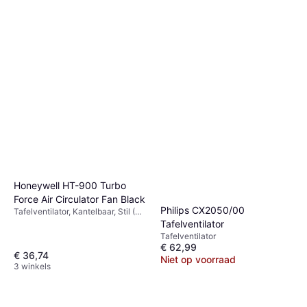
Cecotec Kolom Ventilator
EnergySilence 1090 Smart
Torenventilator, Timer,
Tower Fan
€ 65,18
Afstandsbediening, Zwenkend
1 winkel
Honeywell HT-900 Turbo
Force Air Circulator Fan Black
Philips CX2050/00
Tafelventilator, Kantelbaar, Stil (39
dB)
Tafelventilator
Tafelventilator
€ 62,99
€ 36,74
Niet op voorraad
3 winkels