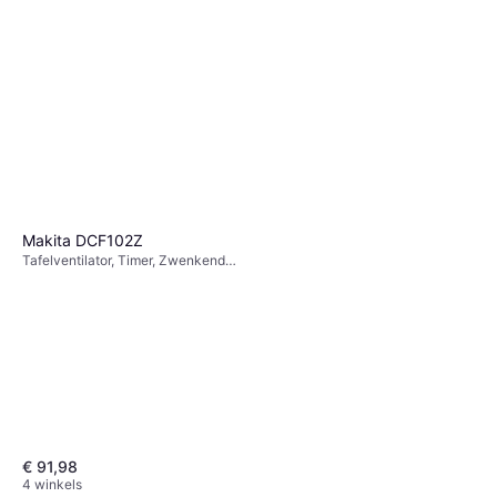
Statiefventilator
Staande Ventilator, Zwenkend
€ 85
1 winkel
Makita DCF102Z
Tafelventilator, Timer, Zwenkend,
Kantelbaar
€ 91,98
4 winkels