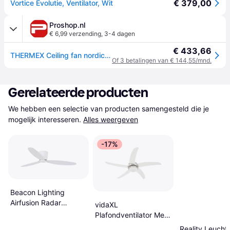
€ 379,00
Vortice Evolutie, Ventilator, Wit
Proshop.nl
€ 6,99 verzending
,
3-4 dagen
€ 433,66
THERMEX Ceiling fan nordic evolution r 90/36
Of 3 betalingen van € 144,55/mnd.
Gerelateerde producten
We hebben een selectie van producten samengesteld die je 
mogelijk interesseren.
Alles weergeven
-17%
Beacon Lighting
Airfusion Radar
vidaXL
Plafondventilator 132
Plafondventilator Met
cm
Lamp 128 cm
Reality Leucht