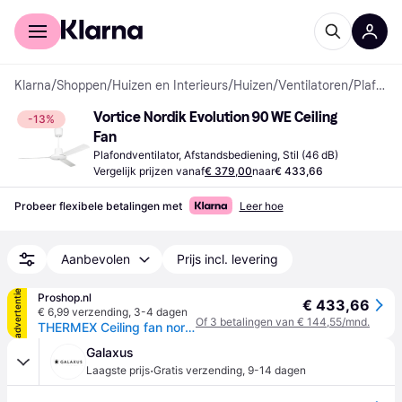
Voor shoppers
Voor bedrijven
Klarna
/
Shoppen
/
Huizen en Interieurs
/
Huizen
/
Ventilatoren
/
Plafondventilatoren
Vortice Nordik Evolution 90 WE Ceiling 
-13%
Fan
Plafondventilator, Afstandsbediening, Stil (46 dB)
Vergelijk prijzen vanaf
€ 379,00
naar
€ 433,66
Probeer flexibele betalingen met
Leer hoe
Aanbevolen
Prijs incl. levering
advertentie
Proshop.nl
€ 433,66
€ 6,99 verzending
,
3-4 dagen
Of 3 betalingen van € 144,55/mnd.
THERMEX Ceiling fan nordic evolution r 90/36
Galaxus
·
Laagste prijs
Gratis verzending
,
9-14 dagen