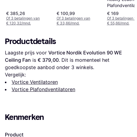
Plafondventilat
Harstad R624
€ 385,26
€ 100,99
€ 169
Of 3 betalingen van
Of 3 betalingen van
Of 3 betalingen 
€ 120,32/mnd.
€ 33,66/mnd.
€ 55,66/mnd.
Productdetails
Laagste prijs voor 
Vortice Nordik Evolution 90 WE 
Ceiling Fan
 is 
€ 379,00
. Dit is momenteel het 
goedkoopste aanbod onder 
3
 winkels.
Vergelijk:
Vortice Ventilatoren
Vortice Plafondventilatoren
Kenmerken
Product