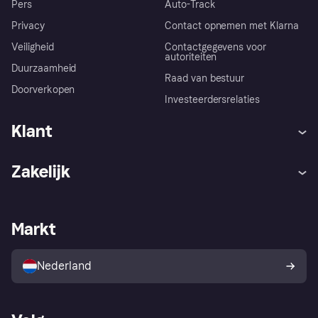
Pers
Auto-Track
Privacy
Contact opnemen met Klarna
Veiligheid
Contactgegevens voor
autoriteiten
Duurzaamheid
Raad van bestuur
Doorverkopen
Investeerdersrelaties
Klant
Hulp
Klachten
Zakelijk
Login
Onze belofte
Webwinkelsupport
Developers
De Klarna app
Privacyinstellingen
Zakelijke login
Operationele status
Markt
Winkeloverzicht
Je herroepingsrecht
Verkoop met Klarna
Platformen en partners
Kopersbescherming voor
consumenten
Nederland