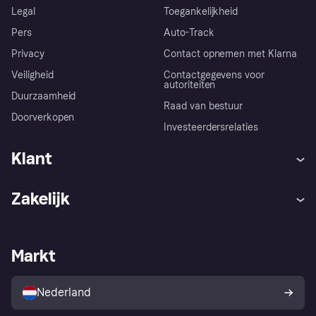
Legal
Toegankelijkheid
Pers
Auto-Track
Privacy
Contact opnemen met Klarna
Veiligheid
Contactgegevens voor
autoriteiten
Duurzaamheid
Raad van bestuur
Doorverkopen
Investeerdersrelaties
Klant
Hulp
Klachten
Zakelijk
Login
Onze belofte
Webwinkelsupport
Developers
De Klarna app
Privacyinstellingen
Zakelijke login
Operationele status
Markt
Winkeloverzicht
Je herroepingsrecht
Verkoop met Klarna
Platformen en partners
Kopersbescherming voor
consumenten
Nederland