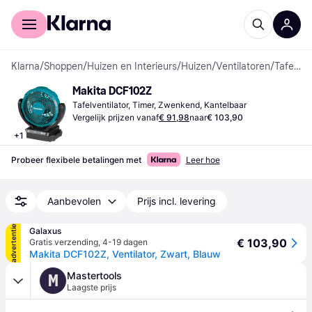
Voor shoppers
Voor bedrijven
Klarna
/
Shoppen
/
Huizen en Interieurs
/
Huizen
/
Ventilatoren
/
Tafelventilatoren
Makita DCF102Z
Tafelventilator, Timer, Zwenkend, Kantelbaar
Vergelijk prijzen vanaf
€ 91,98
naar
€ 103,90
+
1
Probeer flexibele betalingen met
Leer hoe
Aanbevolen
Prijs incl. levering
advertentie
Galaxus
€ 103,90
Gratis verzending
,
4-19 dagen
Makita DCF102Z, Ventilator, Zwart, Blauw
Mastertools
M
Laagste prijs