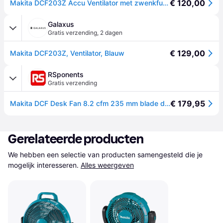
€ 120,00
Makita DCF203Z Accu Ventilator met zwenkfunctie 14,4V / 18V Basic Body
Galaxus
Gratis verzending
,
2 dagen
€ 129,00
Makita DCF203Z, Ventilator, Blauw
RSponents
Gratis verzending
€ 179,95
Makita DCF Desk Fan 8.2 cfm 235 mm blade diameter 3 speed 14.4V, 18 V with plug: AC
Gerelateerde producten
We hebben een selectie van producten samengesteld die je 
mogelijk interesseren.
Alles weergeven