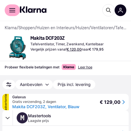
Voor shoppers
Voor bedrijven
Klarna
/
Shoppen
/
Huizen en Interieurs
/
Huizen
/
Ventilatoren
/
Tafelventilatoren
Makita DCF203Z
Tafelventilator, Timer, Zwenkend, Kantelbaar
Vergelijk prijzen vanaf
€ 120,00
naar
€ 179,95
Probeer flexibele betalingen met
Leer hoe
Aanbevolen
Prijs incl. levering
advertentie
Galaxus
€ 129,00
Gratis verzending
,
2 dagen
Makita DCF203Z, Ventilator, Blauw
Mastertools
M
Laagste prijs